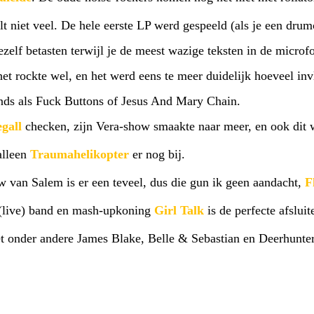
t niet veel. De hele eerste LP werd gespeeld (als je een dru
elf betasten terwijl je de meest wazige teksten in de microf
t rockte wel, en het werd eens te meer duidelijk hoeveel inv
ands als Fuck Buttons of Jesus And Mary Chain.
gall
checken, zijn Vera-show smaakte naar meer, en ook dit 
alleen
Traumahelikopter
er nog bij.
 van Salem is er een teveel, dus die gun ik geen aandacht,
F
(live) band en mash-upkoning
Girl Talk
is de perfecte afsluit
 onder andere James Blake, Belle & Sebastian en Deerhunter.