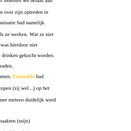
en we helaas aan
n over zijn optreden in
anisatie had namelijk
als ze werken. Wat ze niet
 was hierdoor niet
en drinken gekocht worden.
graden.
wamen.
Emeralds
had
open (zij wel...) op het
rmee meteen duidelijk werd
maakten (mijn)