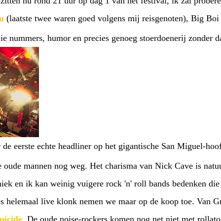
zitten nu rond 21 uur op dag 1 van het festival, ik zal probere
u
(laatste twee waren goed volgens mij reisgenoten), Big Bo
oeie nummers, humor en precies genoeg stoerdoenerij zonder d
r de eerste echte headliner op het gigantische San Miguel-h
 oude mannen nog weg. Het charisma van Nick Cave is natuur
ek en ik kan weinig vuigere rock 'n' roll bands bedenken di
les helemaal live klonk nemen we maar op de koop toe. Van G
uicide
. De oude noise-rockers komen nog net niet met rollato