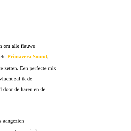
en om alle flauwe
heb.
Primavera Sound
,
te zetten. Een perfecte mix
vlucht zal ik de
d door de haren en de
s aangezien