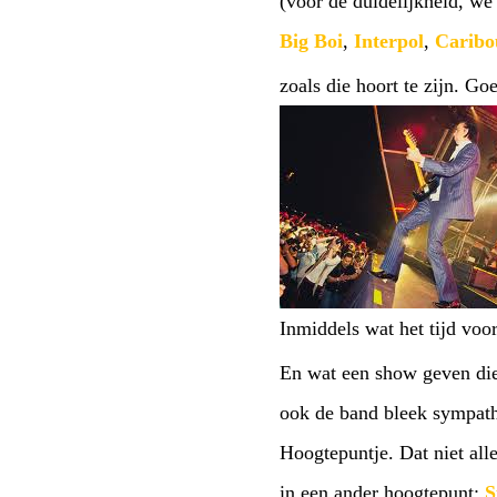
(voor de duidelijkheid, we 
Big Boi
,
Interpol
,
Caribo
zoals die hoort te zijn. G
Inmiddels wat het tijd voo
En wat een show geven die
ook de band bleek sympathi
Hoogtepuntje. Dat niet al
in een ander hoogtepunt;
S