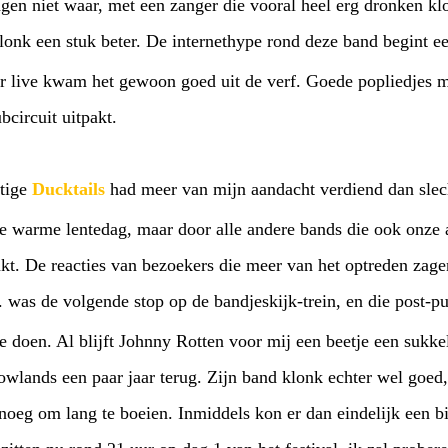
n niet waar, met een zanger die vooral heel erg dronken klon
onk een stuk beter. De internethype rond deze band begint ee
 live kwam het gewoon goed uit de verf. Goede popliedjes me
bcircuit uitpakt.
tige
Ducktails
had meer van mijn aandacht verdiend dan sle
ze warme lentedag, maar door alle andere bands die ook onze 
kt. De reacties van bezoekers die meer van het optreden zage
. was de volgende stop op de bandjeskijk-trein, en die post-
 doen. Al blijft Johnny Rotten voor mij een beetje een sukkel
wlands een paar jaar terug. Zijn band klonk echter wel goed
oeg om lang te boeien. Inmiddels kon er dan eindelijk een b