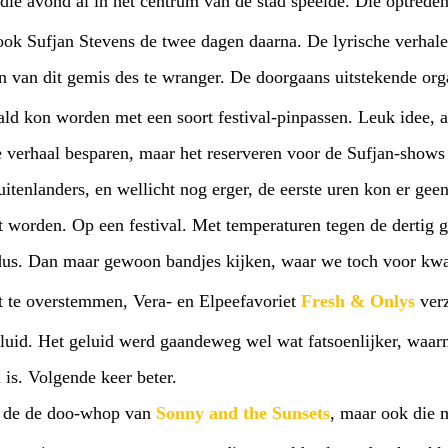
die avond al in het centrum van de stad speelde. Die optredens moest
sook Sufjan Stevens de twee dagen daarna. De lyrische verhale
 van dit gemis des te wranger. De doorgaans uitstekende org
aald kon worden met een soort festival-pinpassen. Leuk idee, 
ele verhaal besparen, maar het reserveren voor de Sufjan-shows
itenlanders, en wellicht nog erger, de eerste uren kon er ge
t worden. Op een festival. Met temperaturen tegen de dertig 
t dus. Dan maar gewoon bandjes kijken, waar we toch voor k
t te overstemmen, Vera- en Elpeefavoriet
Fresh & Onlys
verz
eluid. Het geluid werd gaandeweg wel wat fatsoenlijker, waa
 is. Volgende keer beter.
ij de de doo-whop van
Sonny and the Sunsets
, maar ook die 