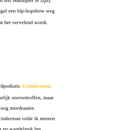
n iets beknopter te zijn).
i gaf een hip-hopshow weg
at het vervelend wordt.
oofdpodium;
Grinderman
.
lijk onovertroffen, maar
e nog meedraaien.
rinderman rolde ik meteen
r en wandelstok het