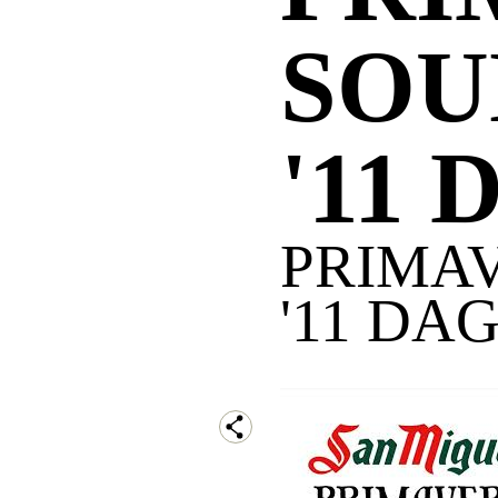
SOU
'11 
PRIMA
'11 DAG