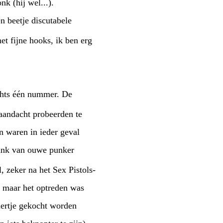
k (hij wel...).
n beetje discutabele
t fijne hooks, ik ben erg
chts één nummer. De
aandacht probeerden te
n waren in ieder geval
punk van ouwe punker
, zeker na het Sex Pistols-
, maar het optreden was
iertje gekocht worden