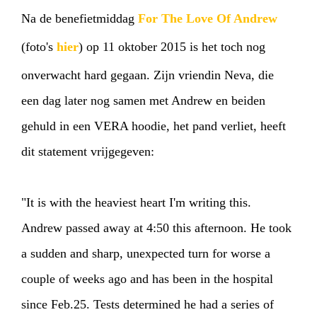
Na de benefietmiddag
For The Love Of Andrew
(foto's
hier
) op 11 oktober 2015 is het toch nog
HOME
AGENDA
ARTDIVISION
onverwacht hard gegaan. Zijn vriendin Neva, die
een dag later nog samen met Andrew en beiden
PHOTOS
NEWS
INFO
WEBSHOP
gehuld in een VERA hoodie, het pand verliet, heeft
MY TICKETS
dit statement vrijgegeven:
"It is with the heaviest heart I'm writing this.
Andrew passed away at 4:50 this afternoon. He took
a sudden and sharp, unexpect
ed turn for worse a
couple of weeks ago and has been in the hospital
since Feb.25. Tests determined he had a series of