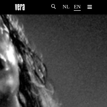
NL
EN