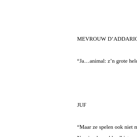
MEVROUW D’ADDARIO [
“Ja…animal: z’n grote hel
JUF
“Maar ze spelen ook niet m