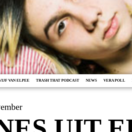
VIJF VAN ELPEE
TRASH THAT PODCAST
NEWS
VERA POLL
vember
NES UIT E