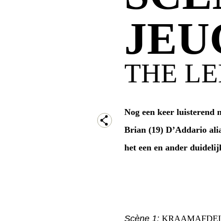
JEU
THE L
Nog een keer luisterend 
Brian (19) D’Addario ali
het een en ander duideli
Scène 1:
KRAAMAFDELI