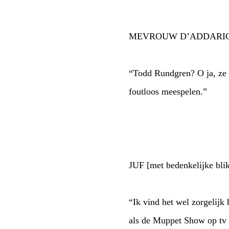
MEVROUW D’ADDARIO [
“Todd Rundgren? O ja, ze z
foutloos meespelen.”
JUF [met bedenkelijke bli
“Ik vind het wel zorgelijk 
als de Muppet Show op tv i