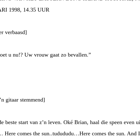
I 1998, 14.35 UUR
 verbaasd]
oet u nu!? Uw vrouw gaat zo bevallen.”
 gitaar stemmend]
de beste start van z’n leven. Oké Brian, haal die speen even u
… Here comes the sun..tudududu…Here comes the sun. And I s