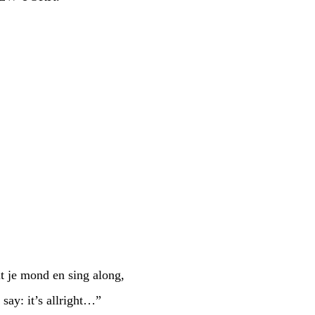
it je mond en sing along,
ay: it’s allright…”