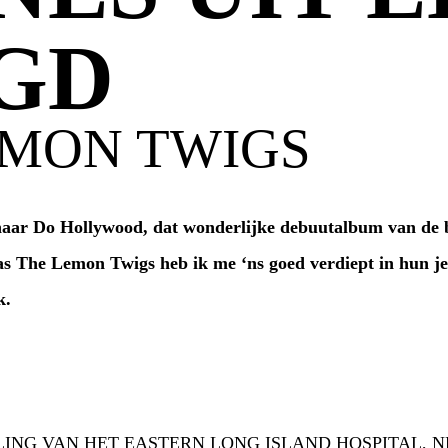
GD
EMON TWIGS
naar Do Hollywood, dat wonderlijke debuutalbum van de b
as The Lemon Twigs heb ik me ‘ns goed verdiept in hun j
jk.
NG VAN HET EASTERN LONG ISLAND HOSPITAL, N