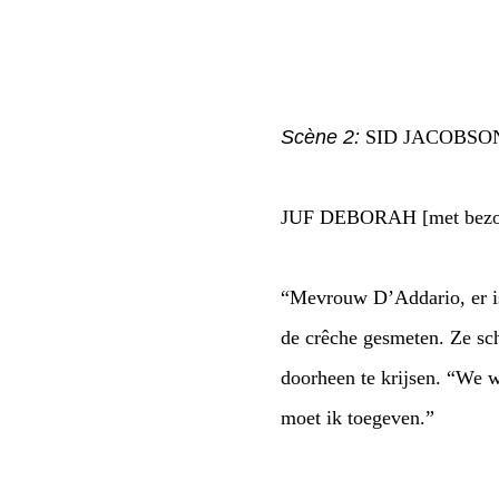
Scène 2:
SID JACOBSON
JUF DEBORAH [met bezor
“Mevrouw D’Addario, er is
de crêche gesmeten. Ze sc
doorheen te krijsen. “We w
moet ik toegeven.”