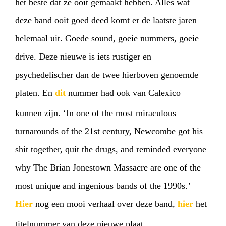
het beste dat ze ooit gemaakt hebben. Alles wat
deze band ooit goed deed komt er de laatste jaren
helemaal uit. Goede sound, goeie nummers, goeie
drive. Deze nieuwe is iets rustiger en
psychedelischer dan de twee hierboven genoemde
platen. En
dit
nummer had ook van Calexico
kunnen zijn. ‘In one of the most miraculous
turnarounds of the 21st century, Newcombe got his
shit together, quit the drugs, and reminded everyone
HOME
AGENDA
ARTDIVISION
why The Brian Jonestown Massacre are one of the
most unique and ingenious bands of the 1990s.’
PHOTOS
NEWS
INFO
WEBSHOP
Hier
nog een mooi verhaal over deze band,
hier
het
MY TICKETS
titelnummer van deze nieuwe plaat.