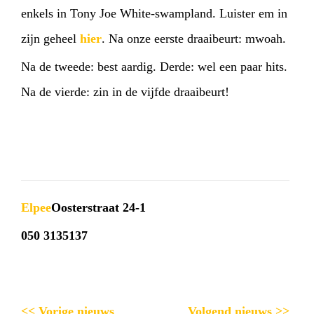
enkels in Tony Joe White-swampland. Luister em in
zijn geheel
hier
. Na onze eerste draaibeurt: mwoah.
Na de tweede: best aardig. Derde: wel een paar hits.
Na de vierde: zin in de vijfde draaibeurt!
Elpee
Oosterstraat 24-1
050 3135137
<< Vorige nieuws
Volgend nieuws >>