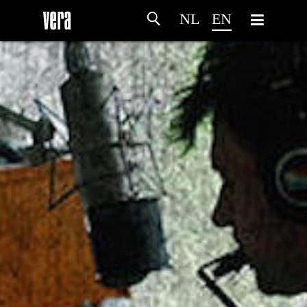
NL
EN