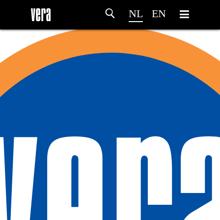
NL
EN