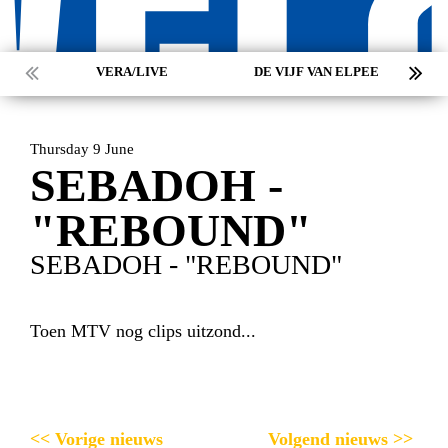
VERA/LIVE
DE VIJF VAN ELPEE
HOME
PROGRAMMA
ARTDIVISION
FOTO’S
NIEUWS
Thursday 9 June
SEBADOH -
INFO
WEBSHOP
MIJN TICKETS
"REBOUND"
SEBADOH - "REBOUND"
Toen MTV nog clips uitzond...
<< Vorige nieuws
Volgend nieuws >>