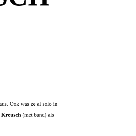
us. Ook was ze al solo in
e Kreusch
(met band) als