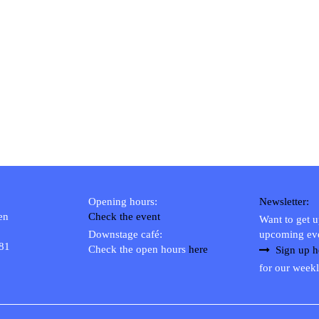
Opening hours:
Newsletter:
en
Check the event
Want to get 
Downstage café:
upcoming ev
 81
Check the open hours
here
Sign up h
for our weekl