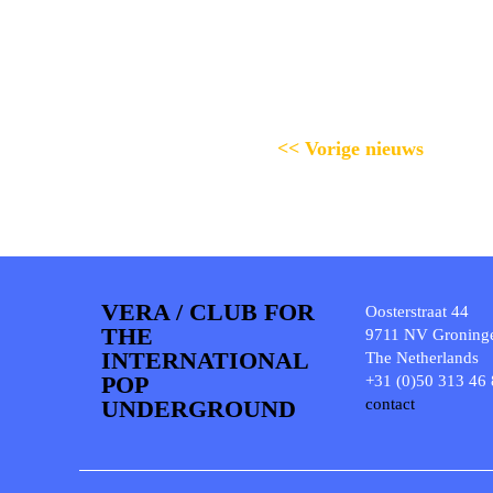
<< Vorige nieuws
VERA / CLUB FOR
Oosterstraat 44
THE
9711 NV Groning
INTERNATIONAL
The Netherlands
POP
+31 (0)50 313 46
UNDERGROUND
contact