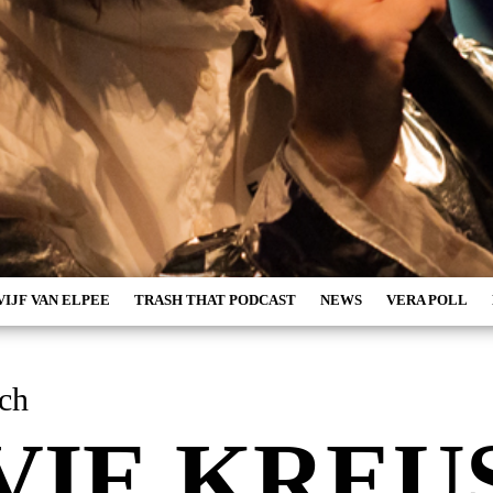
VIJF VAN ELPEE
TRASH THAT PODCAST
NEWS
VERA POLL
March
VIE KREU