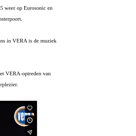
25 weer op Eurosonic en
sterpoort.
 ons in VERA is de muziek
het VERA-optreden van
rplezier.