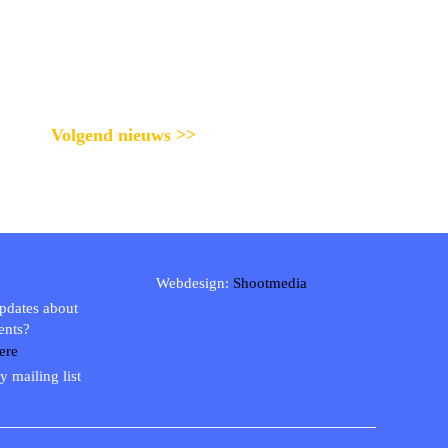
Volgend nieuws >>
Webdesign:
Shootmedia
updates about
ents?
ere
y mailing list