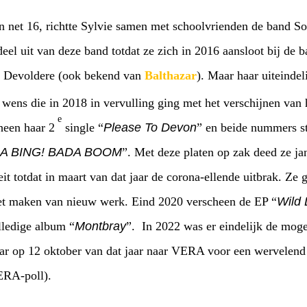
n net 16, richtte Sylvie samen met schoolvrienden de band So
deel uit van deze band totdat ze zich in 2016 aansloot bij de
n Devoldere (ook bekend van
Balthazar
). Maar haar uiteindel
 wens die in 2018 in vervulling ging met het verschijnen van h
e
heen haar 2
single “
Please To Devon
” en beide nummers st
A BING! BADA BOOM
”. Met deze platen op zak deed ze j
it totdat in maart van dat jaar de corona-ellende uitbrak. Ze 
et maken van nieuw werk. Eind 2020 verscheen de EP “
Wild 
lledige album “
Montbray
”. In 2022 was er eindelijk de moge
haar op 12 oktober van dat jaar naar VERA voor een wervelend
VERA-poll).