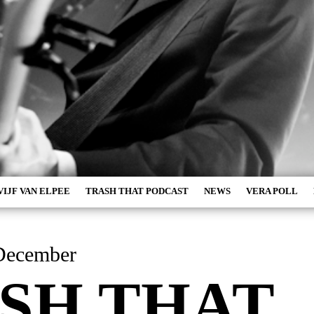
VIJF VAN ELPEE
TRASH THAT PODCAST
NEWS
VERA POLL
December
SH THAT