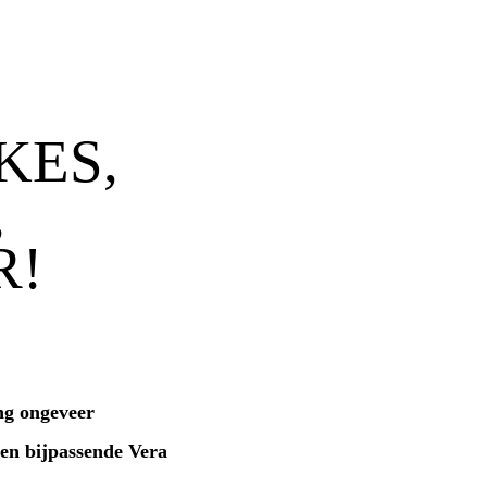
KES,
,
R!
ng ongeveer
 en bijpassende Vera