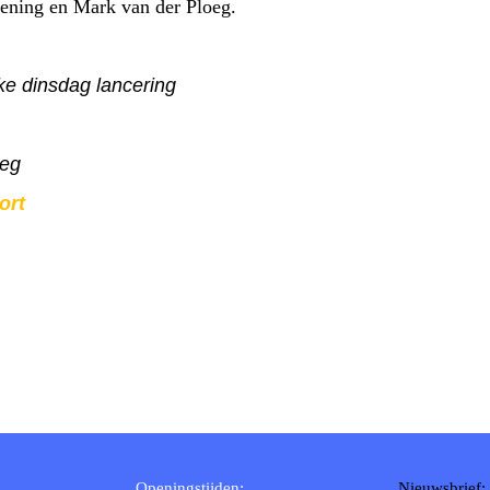
eening en Mark van der Ploeg.
lke dinsdag lancering
oeg
ort
Openingstijden:
Nieuwsbrief: