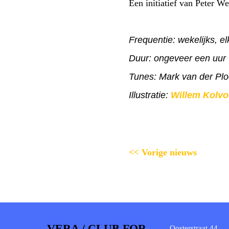
Een initiatief van Peter W
Frequentie: wekelijks, e
Duur: ongeveer een uur
Tunes: Mark van der Pl
Illustratie:
Willem Kolvo
<< Vorige nieuws
VERA / CLUB FOR
Oosterstraat 44