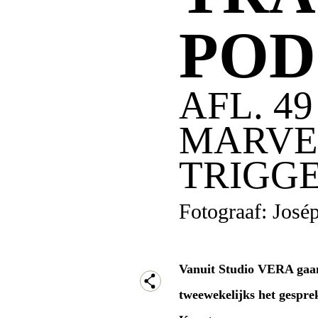
POD
AFL. 4
MARVE
TRIGGE
Fotograaf: José
Vanuit Studio VERA gaan
tweewekelijks het gespre