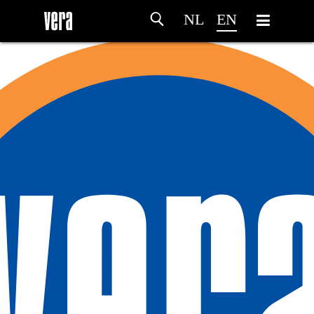
NL
EN