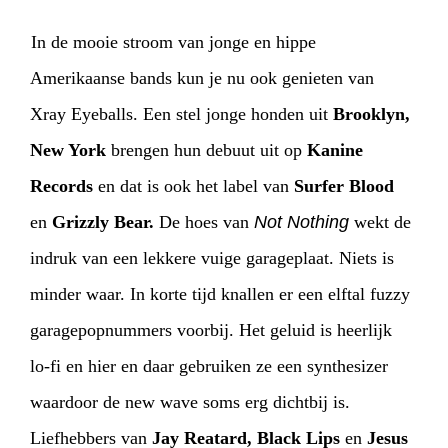
PHOTOS
NEWS
INFO
WEBSHOP
In de mooie stroom van jonge en hippe
Amerikaanse bands kun je nu ook genieten van
MY TICKETS
Xray Eyeballs. Een stel jonge honden uit
Brooklyn,
New York
brengen hun debuut uit op
Kanine
Records
en dat is ook het label van
Surfer Blood
en
Grizzly
Bear.
De hoes van
Not Nothing
wekt de
indruk van een lekkere vuige garageplaat. Niets is
minder waar. In korte tijd knallen er een elftal fuzzy
garagepopnummers voorbij. Het geluid is heerlijk
lo-fi en hier en daar gebruiken ze een synthesizer
waardoor de new wave soms erg dichtbij is.
Liefhebbers van
Jay Reatard, Black Lips
en
Jesus