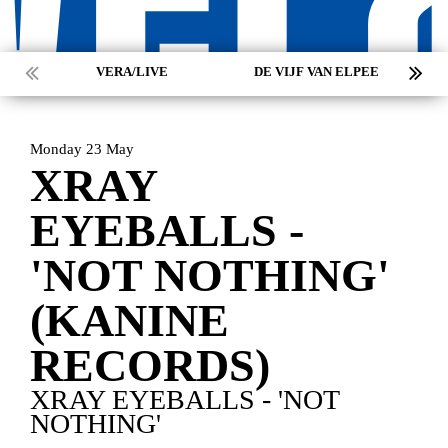
VERA/LIVE
DE VIJF VAN ELPEE
Monday 23 May
XRAY
EYEBALLS -
'NOT NOTHING'
(KANINE
RECORDS)
XRAY EYEBALLS - 'NOT
HOME
AGENDA
ARTDIVISION
NOTHING'