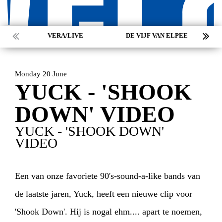
VERA/LIVE
DE VIJF VAN ELPEE
HOME
AGENDA
ARTDIVISION
Monday 20 June
YUCK - 'SHOOK
PHOTOS
NEWS
INFO
WEBSHOP
DOWN' VIDEO
YUCK - 'SHOOK DOWN'
MY TICKETS
VIDEO
Een van onze favoriete 90's-sound-a-like bands van
de laatste jaren, Yuck, heeft een nieuwe clip voor
'Shook Down'. Hij is nogal ehm.... apart te noemen,