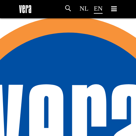
NL
EN