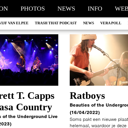
ION
PHOTOS
NEWS
INFO
WEB
VIJF VAN ELPEE
TRASH THAT PODCAST
NEWS
VERA POLL
ett T. Capps
Ratboys
asa Country
Beauties of the Undergro
(16/04/2022)
s of the Underground Live
Soms pakt een nieuwe plaat
2023)
helemaal, waardoor je deze