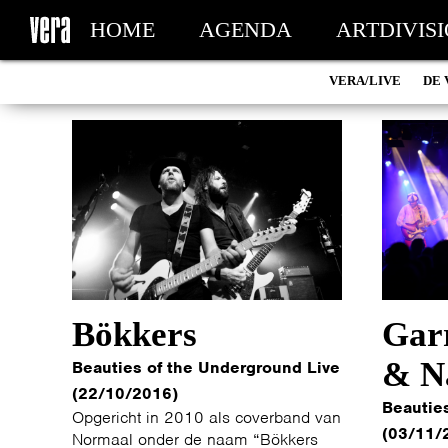
HOME
AGENDA
ARTDIVIS
VERA/LIVE
DE 
MY TICKETS
Bökkers
Garr
& N
Beauties of the Underground Live
(22/10/2016)
Beautie
Opgericht in 2010 als coverband van
(03/11/
Normaal onder de naam “Bökkers