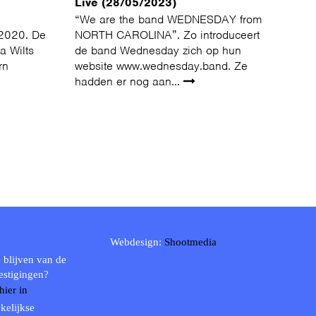
Live (28/05/2023)
“We are the band WEDNESDAY from
 2020. De
NORTH CAROLINA”. Zo introduceert
a Wilts
de band Wednesday zich op hun
rn
website www.wednesday.band. Ze
hadden er nog aan...
Webdesign:
Shootmedia
 blijven van de
estigingen?
 hier in
kelijkse