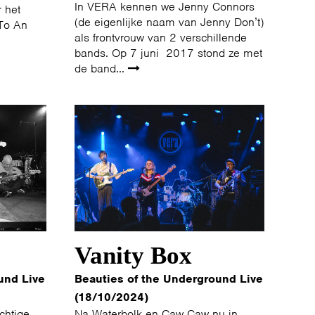
In VERA kennen we Jenny Connors
r het
(de eigenlijke naam van Jenny Don’t)
 To An
als frontvrouw van 2 verschillende
bands. Op 7 juni 2017 stond ze met
de band...
Vanity Box
und Live
Beauties of the Underground Live
(18/10/2024)
chtige
Na Waterbolk en Caw Caw nu in