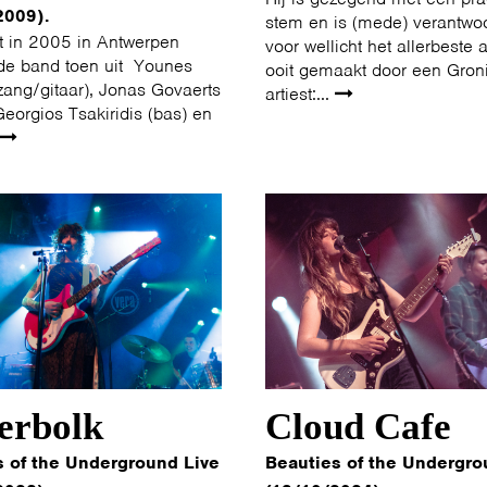
2009).
stem en is (mede) verantwoo
t in 2005 in Antwerpen
voor wellicht het allerbeste
de band toen uit Younes
ooit gemaakt door een Gron
zang/gitaar), Jonas Govaerts
artiest:...
 Georgios Tsakiridis (bas) en
erbolk
Cloud Cafe
s of the Underground Live
Beauties of the Undergro