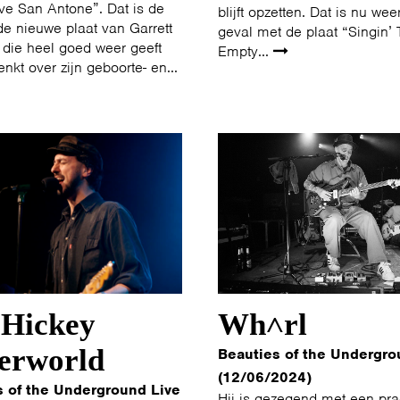
Love San Antone”. Dat is de
blijft opzetten. Dat is nu wee
 de nieuwe plaat van Garrett
geval met de plaat “Singin’
 die heel goed weer geeft
Empty...
enkt over zijn geboorte- en...
 Hickey
Wh˄rl
erworld
Beauties of the Undergro
(12/06/2024)
s of the Underground Live
Hij is gezegend met een pra