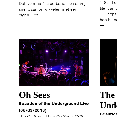
“I Still 
Dut Normaal” is de band zich al vrij
titel van
snel gaan ontwikkelen met een
T. Capps
eigen...
hoe hij d
Oh Sees
The
Und
Beauties of the Underground Live
(08/09/2018)
Beautie
The Oh Sees, Thee Oh Sees, OCS,