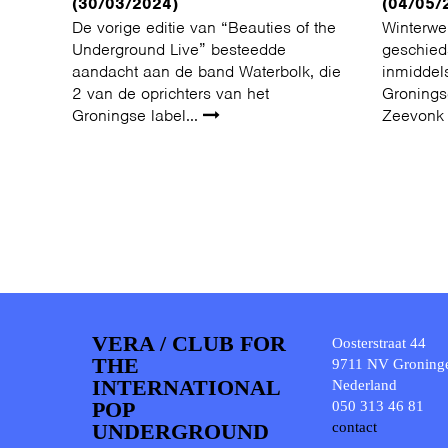
(30/03/2024)
(04/05/
De vorige editie van “Beauties of the
Winterwe
Underground Live” besteedde
geschieds
aandacht aan de band Waterbolk, die
inmiddel
2 van de oprichters van het
Groningse
Groningse label...
Zeevonk 
VERA / CLUB FOR
Oosterstraat 44
THE
9711 NV Groning
INTERNATIONAL
Nederland
POP
050 313 46 81
UNDERGROUND
contact