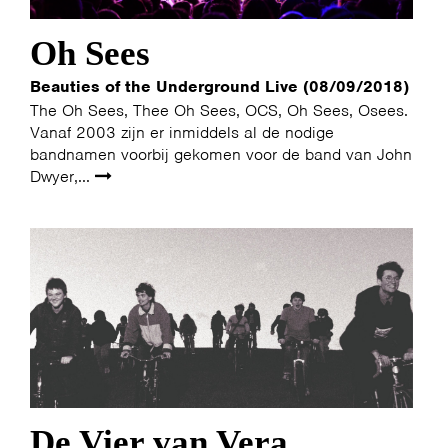
Oh Sees
Beauties of the Underground Live (08/09/2018)
The Oh Sees, Thee Oh Sees, OCS, Oh Sees, Osees.
Vanaf 2003 zijn er inmiddels al de nodige
bandnamen voorbij gekomen voor de band van John
Dwyer,...
HOME
PROGRAMMA
ARTDIVISION
FOTO’S
NIEUWS
INFO
WEBSHOP
MIJN TICKETS
De Vier van Vera