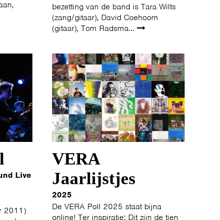
aan,
bezetting van de band is Tara Wilts
(zang/gitaar), David Coehoorn
(gitaar), Tom Radsma...
l
VERA
Jaarlijstjes
und Live
2025
De VERA Poll 2025 staat bijna
r 2011)
online! Ter inspiratie: Dit zijn de tien