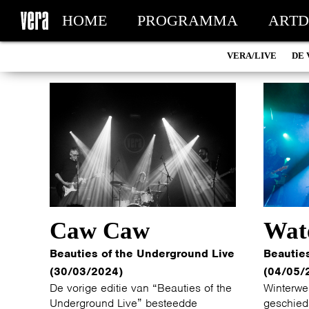
HOME
PROGRAMMA
ARTD
VERA/LIVE
DE 
MIJN TICKETS
Caw Caw
Wat
Beauties of the Underground Live
Beautie
(30/03/2024)
(04/05/
De vorige editie van “Beauties of the
Winterwe
Underground Live” besteedde
geschieds