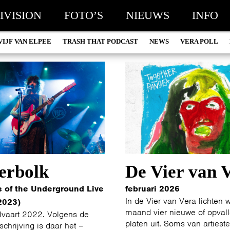
IVISION
FOTO’S
NIEUWS
INFO
VIJF VAN ELPEE
TRASH THAT PODCAST
NEWS
VERA POLL
erbolk
De Vier van 
s of the Underground Live
februari 2026
In de Vier van Vera lichten 
2023)
maand vier nieuwe of opval
lvaart 2022. Volgens de
platen uit. Soms van artiest
chrijving is daar het –