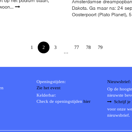
rt op het podium staan,
Amsterdamse dreampopba
woon...
Dakota. Ga maar na: 24 se
Oosterpoort (Plato Planet), 5
1
2
3
77
78
79
…
Openingstijden:
Nieuwsbrief:
en
Zie het event
Op de hoogte
Kelderbar:
nieuwste bev
Check de openingstijden
hier
Schrijf je
voor onze we
nieuwsbrief.