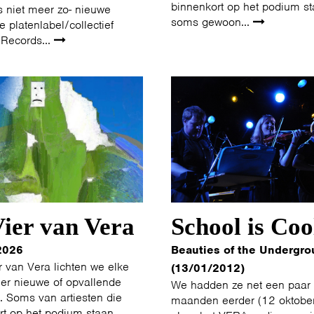
binnenkort op het podium st
s niet meer zo- nieuwe
soms gewoon...
 platenlabel/collectief
Records...
ier van Vera
School is Coo
2026
Beauties of the Undergro
r van Vera lichten we elke
(13/01/2012)
er nieuwe of opvallende
We hadden ze net een paar
t. Soms van artiesten die
maanden eerder (12 oktobe
rt op het podium staan,