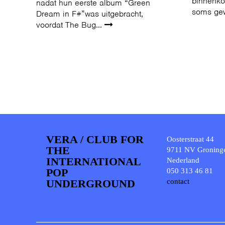
binnenko
nadat hun eerste album “Green
soms ge
Dream in F#”was uitgebracht,
voordat The Bug...
VERA / CLUB FOR
Oosterstraat 44
THE
9711 NV Groning
INTERNATIONAL
Nederland
POP
050 313 46 81
UNDERGROUND
contact