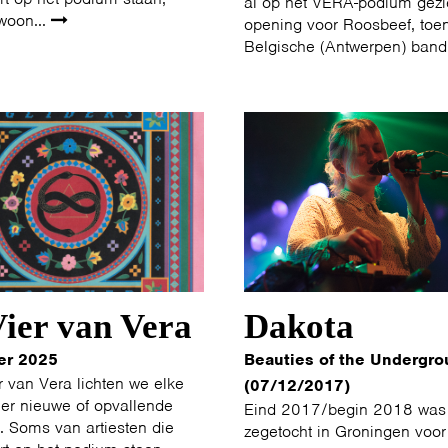
al op het VERA-podium gezi
woon...
opening voor Roosbeef, toe
Belgische (Antwerpen) band
ier van Vera
Dakota
er 2025
Beauties of the Undergro
r van Vera lichten we elke
(07/12/2017)
er nieuwe of opvallende
Eind 2017/begin 2018 was
t. Soms van artiesten die
zegetocht in Groningen voor