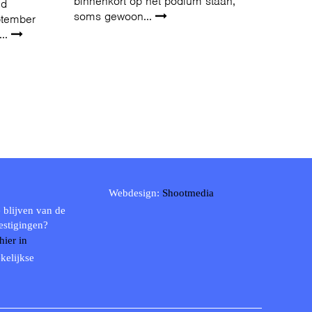
binnenkort op het podium staan,
nd
soms gewoon...
ptember
...
Webdesign:
Shootmedia
 blijven van de
estigingen?
 hier in
kelijkse