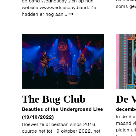
de band Wednesday zich op hun
soms ge
website www.wednesday.band. Ze
hadden er nog aan...
The Bug Club
De V
Beauties of the Underground Live
decemb
In de Vie
(19/10/2022)
maand vi
Hoewel ze al bestaan sinds 2016,
platen ui
duurde het tot 19 oktober 2022, net