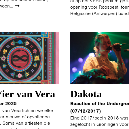
al op het VERA-podium gezi
woon...
opening voor Roosbeef, toe
Belgische (Antwerpen) band
ier van Vera
Dakota
er 2025
Beauties of the Undergro
r van Vera lichten we elke
(07/12/2017)
er nieuwe of opvallende
Eind 2017/begin 2018 was
t. Soms van artiesten die
zegetocht in Groningen voor