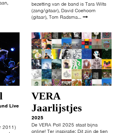
aan,
bezetting van de band is Tara Wilts
(zang/gitaar), David Coehoorn
(gitaar), Tom Radsma...
l
VERA
Jaarlijstjes
und Live
2025
De VERA Poll 2025 staat bijna
r 2011)
online! Ter inspiratie: Dit zijn de tien