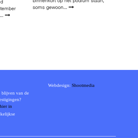
binnenkort op het podium staan,
nd
soms gewoon...
ptember
...
Webdesign:
Shootmedia
 blijven van de
estigingen?
 hier in
kelijkse