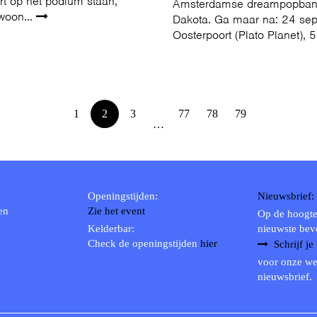
rt op het podium staan,
Amsterdamse dreampopba
woon...
Dakota. Ga maar na: 24 se
Oosterpoort (Plato Planet), 5
1
2
3
77
78
79
…
Openingstijden:
Nieuwsbrief:
en
Zie het event
Op de hoogte
Kelderbar:
nieuwste bev
Check de openingstijden
hier
Schrijf je
voor onze we
nieuwsbrief.