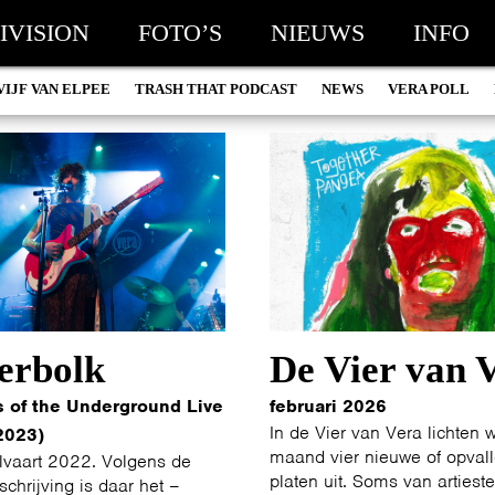
IVISION
FOTO’S
NIEUWS
INFO
VIJF VAN ELPEE
TRASH THAT PODCAST
NEWS
VERA POLL
erbolk
De Vier van 
s of the Underground Live
februari 2026
In de Vier van Vera lichten 
2023)
maand vier nieuwe of opval
lvaart 2022. Volgens de
platen uit. Soms van artiest
chrijving is daar het –