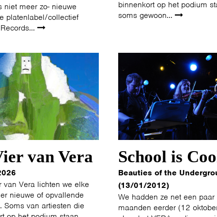
binnenkort op het podium st
s niet meer zo- nieuwe
soms gewoon...
 platenlabel/collectief
Records...
ier van Vera
School is Coo
2026
Beauties of the Undergro
r van Vera lichten we elke
(13/01/2012)
er nieuwe of opvallende
We hadden ze net een paar
t. Soms van artiesten die
maanden eerder (12 oktobe
rt op het podium staan,