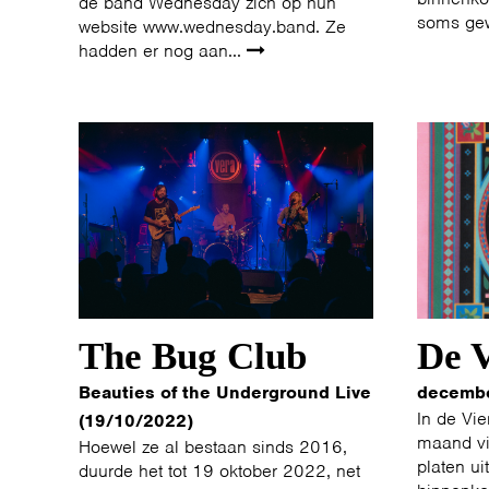
de band Wednesday zich op hun
soms ge
website www.wednesday.band. Ze
hadden er nog aan...
The Bug Club
De V
Beauties of the Underground Live
decemb
In de Vie
(19/10/2022)
maand vi
Hoewel ze al bestaan sinds 2016,
platen ui
duurde het tot 19 oktober 2022, net