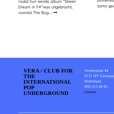
binnenko
nadat hun eerste album “Green
soms ge
Dream in F#”was uitgebracht,
voordat The Bug...
VERA / CLUB FOR
Oosterstraat 44
THE
9711 NV Groning
INTERNATIONAL
Nederland
POP
050 313 46 81
UNDERGROUND
contact