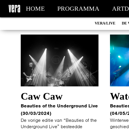
HOME
PROGRAMMA
ARTD
VERA/LIVE
DE 
MIJN TICKETS
Caw Caw
Wat
Beauties of the Underground Live
Beautie
(30/03/2024)
(04/05/
De vorige editie van “Beauties of the
Winterwe
Underground Live” besteedde
geschieds