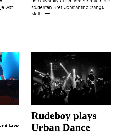
un
de University of California-Santa Cruz-
je wat
studenten Bret Constantino (zang),
Matt...
Rudeboy plays
Urban Dance
und Live