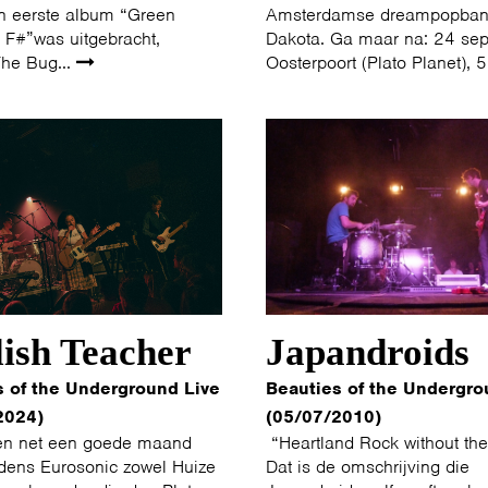
n eerste album “Green
Amsterdamse dreampopba
 F#”was uitgebracht,
Dakota. Ga maar na: 24 se
The Bug...
Oosterpoort (Plato Planet), 5
ish Teacher
Japandroids
s of the Underground Live
Beauties of the Undergro
2024)
(05/07/2010)
en net een goede maand
“Heartland Rock without the
jdens Eurosonic zowel Huize
Dat is de omschrijving die