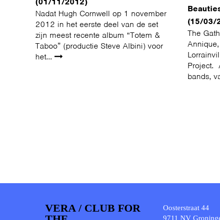
(01/11/2012)
Beautie
Nadat Hugh Cornwell op 1 november
(15/03/
2012 in het eerste deel van de set
The Gath
zijn meest recente album “Totem &
Annique,
Taboo” (productie Steve Albini) voor
Lorrainv
het...
Project. 
bands, v
VERA / CLUB FOR
Oosterstraat 44
THE
9711 NV Groning