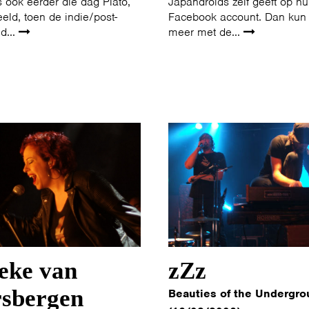
 ook eerder die dag Plato,
Japandroids zelf geeft op h
eld, toen de indie/post-
Facebook account. Dan kun 
d...
meer met de...
eke van
zZz
rsbergen
Beauties of the Undergro