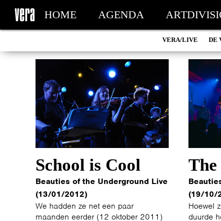
HOME
AGENDA
ARTDIVIS
VERA/LIVE
DE 
MY TICKETS
School is Cool
The
Beauties of the Underground Live
Beautie
(13/01/2012)
(19/10/
We hadden ze net een paar
Hoewel z
maanden eerder (12 oktober 2011)
duurde h