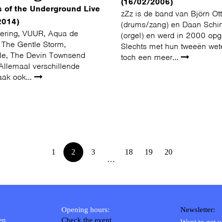
(16/02/2006)
s of the Underground Live
zZz is de band van Björn O
2014)
(drums/zang) en Daan Schi
ering, VUUR, Aqua de
(orgel) en werd in 2000 opg
 The Gentle Storm,
Slechts met hun tweeën wet
ille, The Devin Townsend
toch een meer...
Allemaal verschillende
aak ook...
1
2
3
18
19
20
…
Opening hours:
Newsletter:
en
Check the event