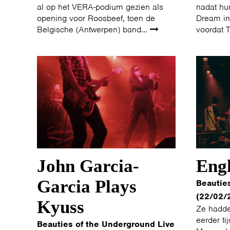
al op het VERA-podium gezien als
nadat hu
opening voor Roosbeef, toen de
Dream in
Belgische (Antwerpen) band...
voordat 
John Garcia-
Engl
Garcia Plays
Beautie
(22/02/
Kyuss
Ze hadd
eerder ti
Beauties of the Underground Live