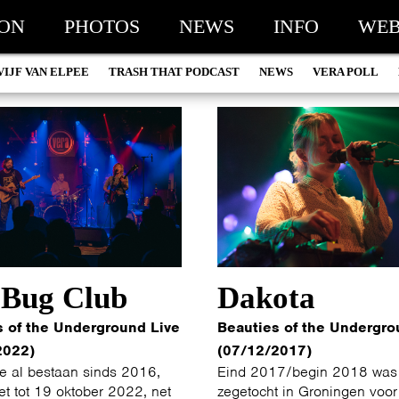
ION
PHOTOS
NEWS
INFO
WEB
VIJF VAN ELPEE
TRASH THAT PODCAST
NEWS
VERA POLL
 Bug Club
Dakota
s of the Underground Live
Beauties of the Undergro
2022)
(07/12/2017)
e al bestaan sinds 2016,
Eind 2017/begin 2018 was
et tot 19 oktober 2022, net
zegetocht in Groningen voor