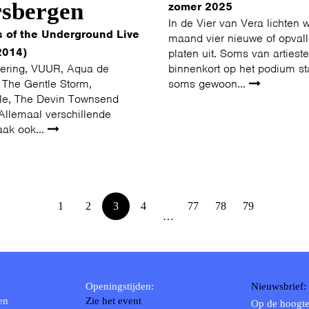
rsbergen
zomer 2025
In de Vier van Vera lichten 
s of the Underground Live
maand vier nieuwe of opval
2014)
platen uit. Soms van artiest
ering, VUUR, Aqua de
binnenkort op het podium st
 The Gentle Storm,
soms gewoon...
ille, The Devin Townsend
Allemaal verschillende
aak ook...
1
2
3
4
77
78
79
…
Openingstijden:
Nieuwsbrief:
en
Zie het event
Op de hoogte