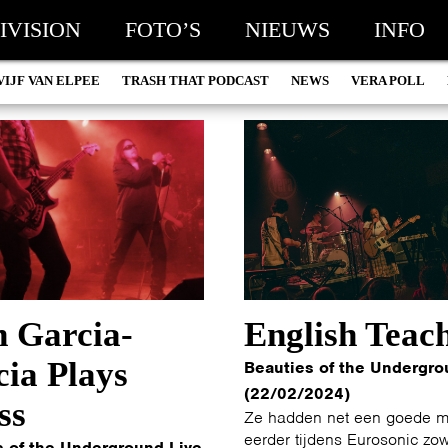
IVISION
FOTO’S
NIEUWS
INFO
VIJF VAN ELPEE
TRASH THAT PODCAST
NEWS
VERA POLL
n Garcia-
English Teac
ia Plays
Beauties of the Undergro
(22/02/2024)
ss
Ze hadden net een goede 
eerder tijdens Eurosonic zo
s of the Underground Live