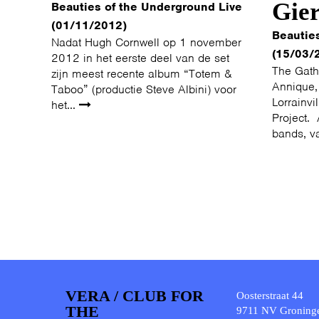
Gie
Beauties of the Underground Live
(01/11/2012)
Beautie
Nadat Hugh Cornwell op 1 november
(15/03/
2012 in het eerste deel van de set
The Gath
zijn meest recente album “Totem &
Annique,
Taboo” (productie Steve Albini) voor
Lorrainv
het...
Project. 
bands, v
VERA / CLUB FOR
Oosterstraat 44
THE
9711 NV Groning