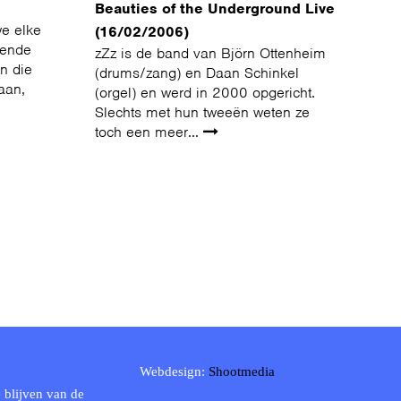
Beauties of the Underground Live
we elke
(16/02/2006)
lende
zZz is de band van Björn Ottenheim
en die
(drums/zang) en Daan Schinkel
aan,
(orgel) en werd in 2000 opgericht.
Slechts met hun tweeën weten ze
toch een meer...
Webdesign:
Shootmedia
 blijven van de