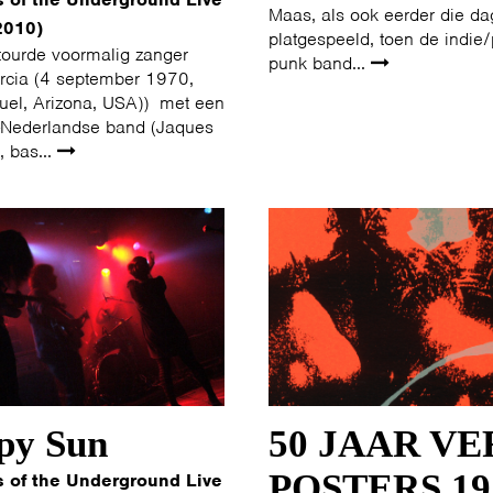
Maas, als ook eerder die dag
2010)
platgespeeld, toen de indie/
tourde voormalig zanger
punk band...
cia (4 september 1970,
el, Arizona, USA)) met een
-Nederlandse band (Jaques
, bas...
py Sun
50 JAAR VE
POSTERS 19
s of the Underground Live