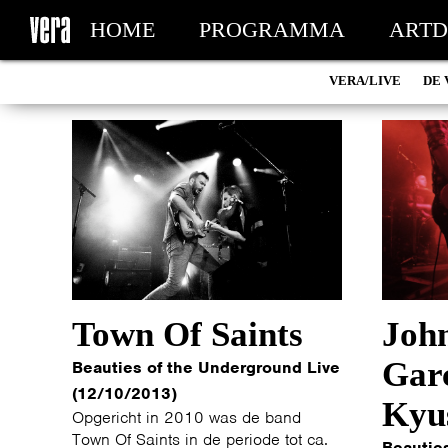
HOME
PROGRAMMA
ARTD
VERA/LIVE
DE 
MIJN TICKETS
Town Of Saints
Joh
Garc
Beauties of the Underground Live
(12/10/2013)
Kyu
Opgericht in 2010 was de band
Town Of Saints in de periode tot ca.
Beautie