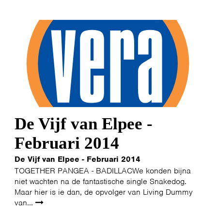
De Vijf van Elpee -
Februari 2014
HOME
PROGRAMMA
De Vijf van Elpee - Februari 2014
ARTDIVISION
FOTO’S
NIEUWS
TOGETHER PANGEA - BADILLACWe konden bijna
niet wachten na de fantastische single Snakedog.
Maar hier is ie dan, de opvolger van Living Dummy
INFO
WEBSHOP
MIJN TICKETS
van...