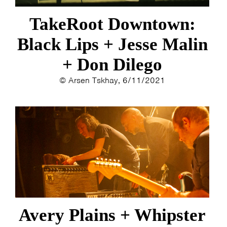
TakeRoot Downtown:
Black Lips + Jesse Malin
+ Don Dilego
© Arsen Tskhay, 6/11/2021
HOME
PROGRAMMA
ARTDIVISION
FOTO’S
NIEUWS
INFO
WEBSHOP
MIJN TICKETS
Avery Plains + Whipster