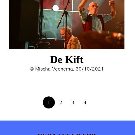
De Kift
© Mischa Veenema, 30/10/2021
1
2
3
4