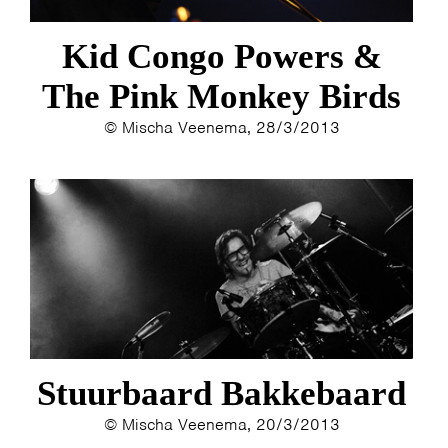
ESTHER
ELINE KAMMINGA
Kid Congo Powers &
KAREN SAAMAN
ARNOUD HEIKENS
The Pink Monkey Birds
© Mischa Veenema, 28/3/2013
Stuurbaard Bakkebaard
© Mischa Veenema, 20/3/2013