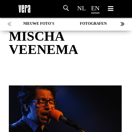
NL
EN
NIEUWE FOTO'S
FOTOGRAFEN
MISCHA
MARC DE KROSSE
SIMONE V/D HEIJDEN
VEENEMA
PEER
MISCHA VEENEMA
JEROEN DEKKER
BOB DE VRIES
RICHARD POSTMA
SASKIA LUDDEN
ANNA HIEP
CASHMYRA ROZENDAAL
MARTSEN HUT
ARSEN TSKHAY
ERYN BOSMA