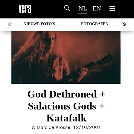
NL
EN
NIEUWE FOTO'S
FOTOGRAFEN
MARC DE KROSSE
SIMONE V/D HEIJDEN
PEER
MISCHA VEENEMA
JEROEN DEKKER
BOB DE VRIES
RICHARD POSTMA
SASKIA LUDDEN
God Dethroned +
ANNA HIEP
Salacious Gods +
CASHMYRA ROZENDAAL
MARTSEN HUT
Katafalk
ARSEN TSKHAY
© Marc de Krosse, 12/10/2001
ERYN BOSMA