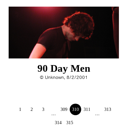
90 Day Men
© Unknown, 8/2/2001
1
2
3
309
310
311
313
…
…
314
315