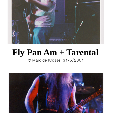
Fly Pan Am + Tarental
© Marc de Krosse, 31/5/2001
HOME
PROGRAMMA
ARTDIVISION
FOTO’S
NIEUWS
INFO
WEBSHOP
MIJN TICKETS