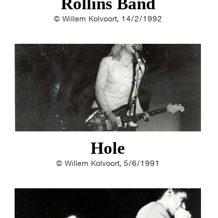
Rollins Band
© Willem Kolvoort, 14/2/1992
HOME
PROGRAMMA
ARTDIVISION
FOTO’S
NIEUWS
Hole
INFO
WEBSHOP
MIJN TICKETS
© Willem Kolvoort, 5/6/1991