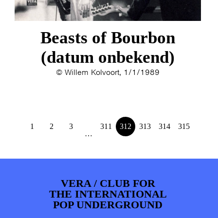
Beasts of Bourbon
(datum onbekend)
© Willem Kolvoort, 1/1/1989
1
2
3
311
312
313
314
315
…
VERA / CLUB FOR
THE INTERNATIONAL
POP UNDERGROUND