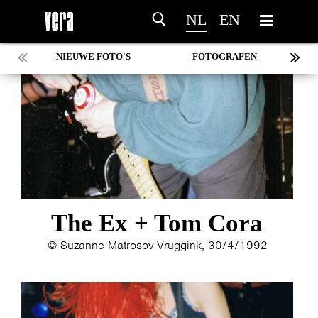
NL
EN
NIEUWE FOTO'S
FOTOGRAFEN
MARC DE KROSSE
SIMONE V/D HEIJDEN
PEER
MISCHA VEENEMA
JEROEN DEKKER
BOB DE VRIES
RICHARD POSTMA
SASKIA LUDDEN
The Ex + Tom Cora
ANNA HIEP
© Suzanne Matrosov-Vruggink, 30/4/1992
CASHMYRA ROZENDAAL
MARTSEN HUT
ARSEN TSKHAY
ERYN BOSMA