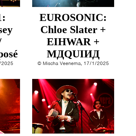
1:
EUROSONIC:
sey
Chloe Slater +
/
EIHWAR +
posé
MДQUIИД
2/2025
© Mischa Veenema, 17/1/2025