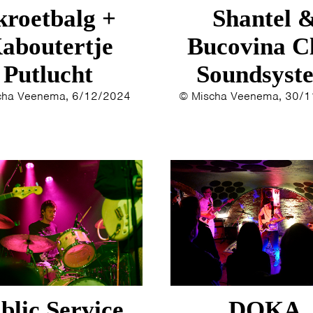
1993
kroetbalg +
Shantel 
1992
aboutertje
Bucovina C
1991
1989
Putlucht
Soundsyst
1988
cha Veenema, 6/12/2024
© Mischa Veenema, 30/
1986
1985
1984
1983
1982
1980
1979
blic Service
DOKA