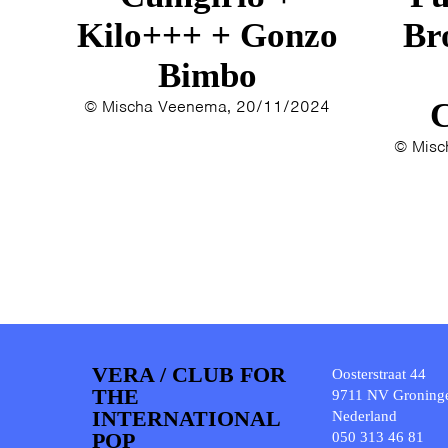
Kilo+++ + Gonzo
Br
Bimbo
© Mischa Veenema, 20/11/2024
C
© Misc
VERA / CLUB FOR
Oosterstraat 44
THE
9711 NV Groning
INTERNATIONAL
Nederland
POP
050 313 46 81