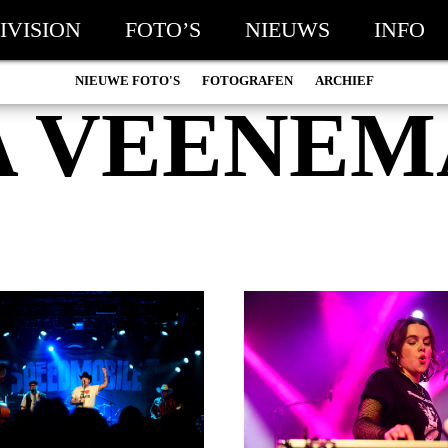
IVISION
FOTO’S
NIEUWS
INFO
NIEUWE FOTO'S
FOTOGRAFEN
ARCHIEF
A VEENEM
MARC DE KROSSE
2026
SIMONE V/D HEIJDEN
2025
PEER
2024
MISCHA VEENEMA
2023
JEROEN DEKKER
2022
BOB DE VRIES
2021
RICHARD POSTMA
2020
SASKIA LUDDEN
2019
ANNA HIEP
2018
CASHMYRA ROZENDAAL
2017
MARTSEN HUT
2016
ARSEN TSKHAY
2015