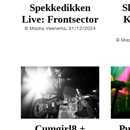
Spekkedikken
S
Live: Frontsector
K
© Mischa Veenema, 31/12/2024
© Mis
Cumgirl8 +
Pu