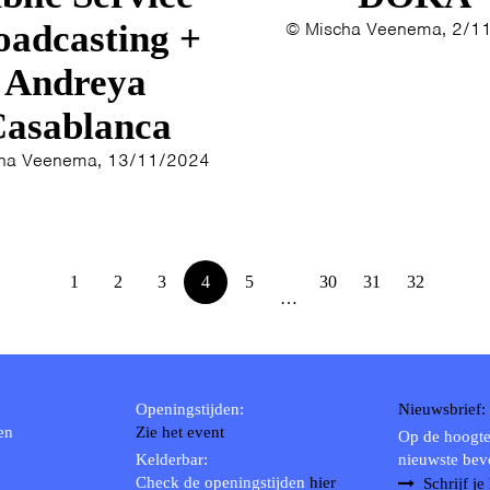
oadcasting +
© Mischa Veenema, 2/1
Andreya
asablanca
ha Veenema, 13/11/2024
1
2
3
4
5
30
31
32
…
Openingstijden:
Nieuwsbrief:
en
Zie het event
Op de hoogte
Kelderbar:
nieuwste bev
Check de openingstijden
hier
Schrijf je