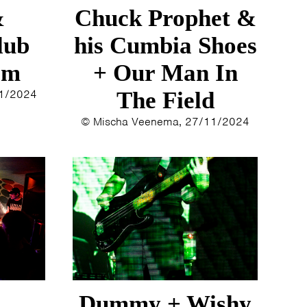
&
Chuck Prophet &
lub
his Cumbia Shoes
em
+ Our Man In
11/2024
The Field
© Mischa Veenema, 27/11/2024
Dummy + Wishy