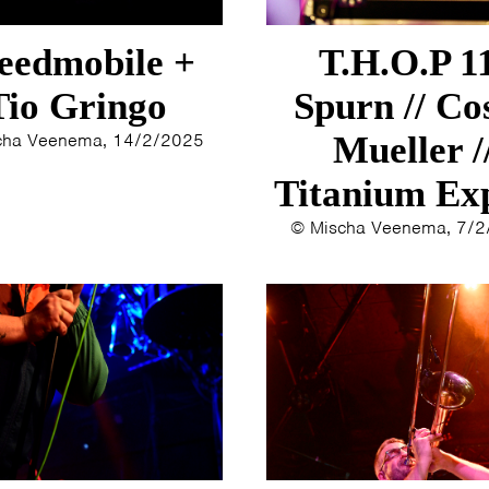
ERYN BOSMA
2014
ESTHER
2013
eedmobile +
T.H.O.P 1
ELINE KAMMINGA
2012
KAREN SAAMAN
2011
Tio Gringo
Spurn // Co
ARNOUD HEIKENS
2010
cha Veenema, 14/2/2025
Mueller /
2009
Titanium Ex
2008
2007
© Mischa Veenema, 7/
2006
2005
2004
2003
2002
2001
2000
1996