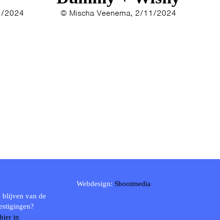
1/2024
© Mischa Veenema, 2/11/2024
Webdesign:
Shootmedia
 blijven van de
estigingen?
 hier in