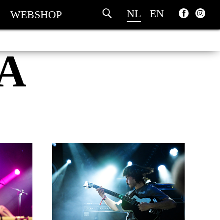
NL
EN
WEBSHOP
A