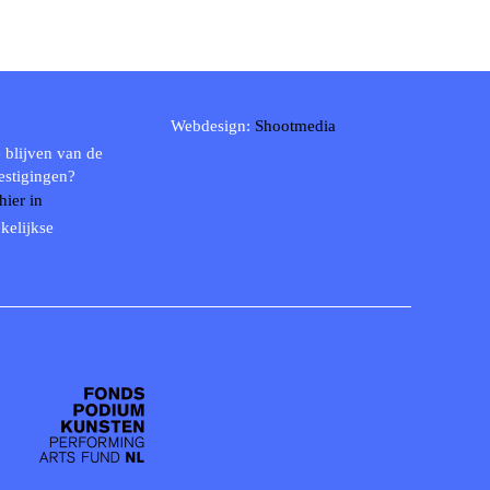
Webdesign:
Shootmedia
 blijven van de
estigingen?
 hier in
kelijkse