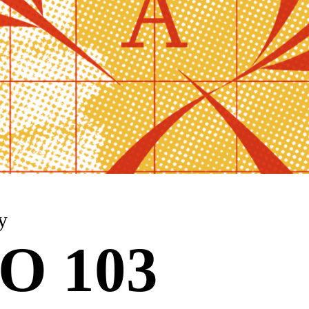
y
O 103