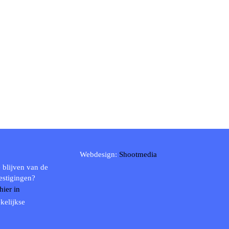
Webdesign:
Shootmedia
 blijven van de
estigingen?
 hier in
kelijkse