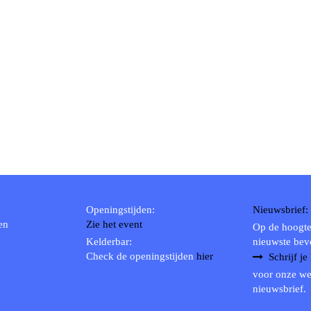
Openingstijden:
Nieuwsbrief:
en
Zie het event
Op de hoogte
Kelderbar:
nieuwste bev
Check de openingstijden
hier
Schrijf je
voor onze we
nieuwsbrief.