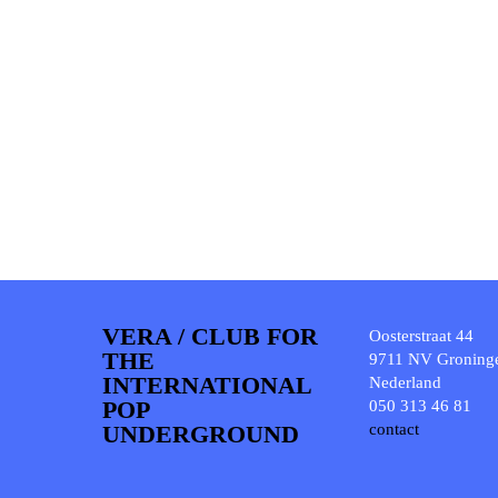
VERA / CLUB FOR
Oosterstraat 44
THE
9711 NV Groning
INTERNATIONAL
Nederland
POP
050 313 46 81
UNDERGROUND
contact