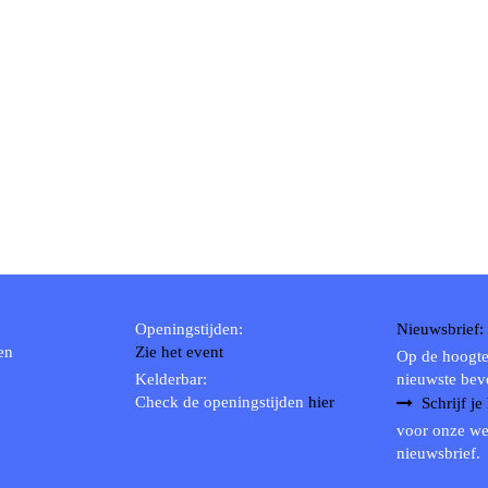
Openingstijden:
Nieuwsbrief:
en
Zie het event
Op de hoogte
Kelderbar:
nieuwste bev
Check de openingstijden
hier
Schrijf je
voor onze we
nieuwsbrief.