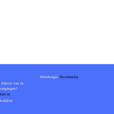
Webdesign:
Shootmedia
 blijven van de
estigingen?
 hier in
kelijkse