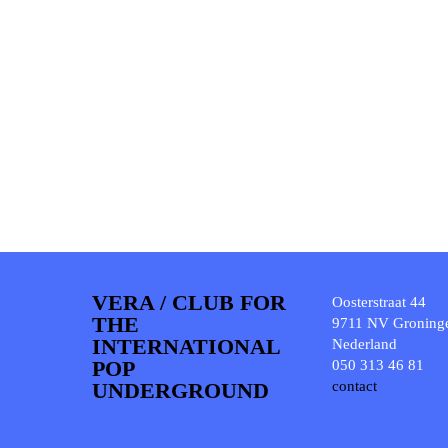
VERA / CLUB FOR
Oosterstraat 44
THE
9711 NV Groning
INTERNATIONAL
Nederland
POP
050 313 46 81
UNDERGROUND
contact