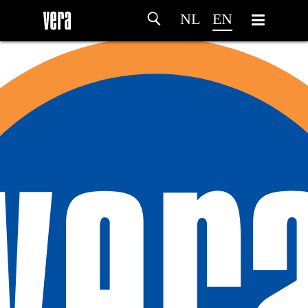
NL
EN