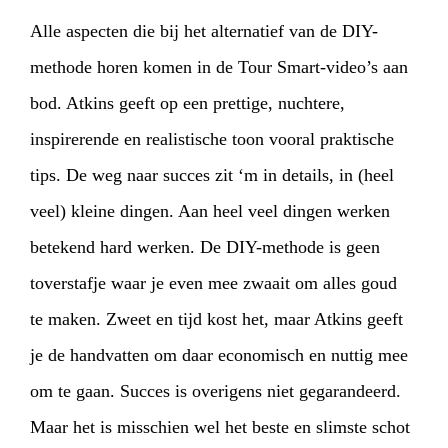
Alle aspecten die bij het alternatief van de DIY-
methode horen komen in de Tour Smart-video’s aan
bod. Atkins geeft op een prettige, nuchtere,
HOME
AGENDA
ARTDIVISION
inspirerende en realistische toon vooral praktische
PHOTOS
NEWS
INFO
WEBSHOP
tips. De weg naar succes zit ‘m in details, in (heel
veel) kleine dingen. Aan heel veel dingen werken
MY TICKETS
betekend hard werken. De DIY-methode is geen
toverstafje waar je even mee zwaait om alles goud
te maken. Zweet en tijd kost het, maar Atkins geeft
je de handvatten om daar economisch en nuttig mee
om te gaan. Succes is overigens niet gegarandeerd.
Maar het is misschien wel het beste en slimste schot