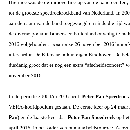
Hiermee was de definitieve line-up van de band een feit,
tot de grootste speedrockrockband van Nederland. In 200
aan de naam van de band toegevoegd en sinds die tijd w
de diverse podia in binnen- en buitenland onveilig te mak
2016 volgehouden, waarna ze 26 november 2016 hun afs
uiteraard in De Effenaar in hun eigen Eindhoven. De bel
dusdanig groot dat er nog een extra “afscheidsconcert” 
november 2016.
HOME
AGENDA
ARTDIVISION
PHO
WEBSHOP
MY TICKE
In de periode 2000 t/m 2016 heeft
Peter Pan Speedrock
VERA-hoofdpodium gestaan. De eerste keer op 24 maart
Pan
) en de laatste keer dat
Peter Pan Speedrock
op het
april 2016, in het kader van hun afscheidstournee. Aanvu