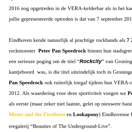
2016 nog opgetreden in de VERA-kelderbar als in het ka
jullie gepresenteerde optreden is dat van 7 september 201
Eindhoven kende natuurlijk al prachtige rockbands als
7
rockmonster
Peter Pan Speedrock
binnen hun stadsgre
een serieuze poging om de titel “
Rockcity
” van Groning
kantjeboord was, is die titel uiteindelijk toch in Gronin
Pan Speedrock
ook ruiterlijk toegaf tijdens hun VERA-
2012. Als waardering voor deze sportiviteit voegen we
P
als eerste (maar zeker niet laatste, gelet op nieuwere ban
Mozes and the Firstborn
en
Lookapony
) Eindhovense
eregalerij “Beauties of The Underground-Live”.