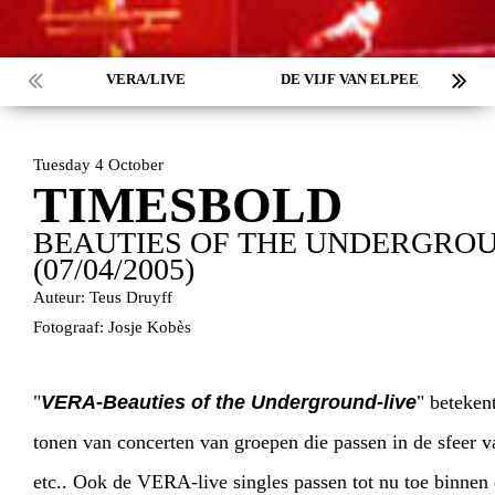
VERA/LIVE
DE VIJF VAN ELPEE
Tuesday 4 October
TIMESBOLD
BEAUTIES OF THE UNDERGROU
(07/04/2005)
Auteur: Teus Druyff
Fotograaf: Josje Kobès
"
VERA-Beauties of the Underground-live
" beteken
tonen van concerten van groepen die passen in de sfeer 
etc.. Ook de VERA-live singles passen tot nu toe binnen 