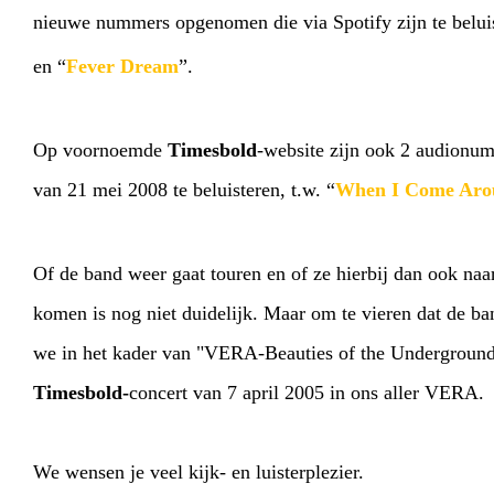
nieuwe nummers opgenomen die via Spotify zijn te beluis
en “
Fever Dream
”.
Op voornoemde
Timesbold
-website zijn ook 2 audion
HOME
AGENDA
ARTDIVISION
PHO
van 21 mei 2008 te beluisteren, t.w. “
When I Come Ar
WEBSHOP
MY TICKE
Of de band weer gaat touren en of ze hierbij dan ook na
komen is nog niet duidelijk. Maar om te vieren dat de ban
we in het kader van "VERA-Beauties of the Undergroun
Timesbold-
concert van 7 april 2005 in ons aller VERA.
We wensen je veel kijk- en luisterplezier.