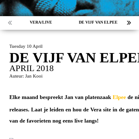
VERA/LIVE
DE VIJF VAN ELPEE
Tuesday 10 April
DE VIJF VAN ELP
APRIL 2018
Auteur: Jan Kooi
Elke maand bespreekt Jan van platenzaak
Elpee
de ni
releases. Laat je leiden en hou de Vera site in de gat
van de favorieten nog eens live langs!