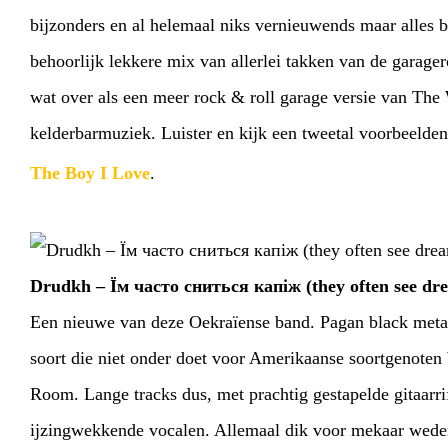
bijzonders en al helemaal niks vernieuwends maar alles b
behoorlijk lekkere mix van allerlei takken van de garag
wat over als een meer rock & roll garage versie van The 
kelderbarmuziek. Luister en kijk een tweetal voorbeelde
The Boy I Love
.
Drudkh – Їм часто сниться капіж (they often see dr
Een nieuwe van deze Oekraïense band. Pagan black meta
soort die niet onder doet voor Amerikaanse soortgenote
Room. Lange tracks dus, met prachtig gestapelde gitaarr
ijzingwekkende vocalen. Allemaal dik voor mekaar weder