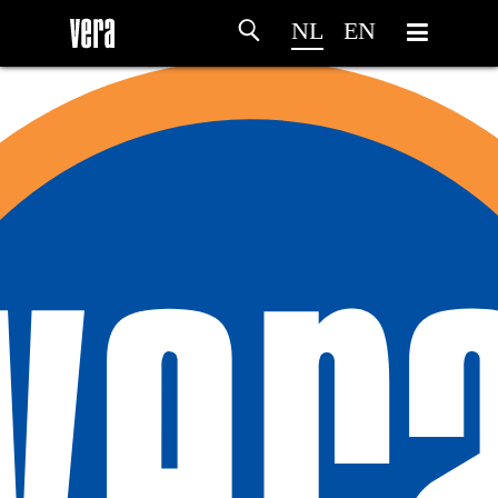
NL
EN