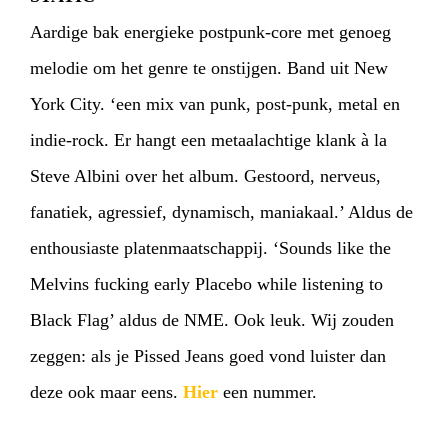
Aardige bak energieke postpunk-core met genoeg
melodie om het genre te onstijgen. Band uit New
HOME
PROGRAMMA
York City. ‘een mix van punk, post-punk, metal en
indie-rock. Er hangt een metaalachtige klank à la
ARTDIVISION
FOTO’S
NIEUWS
Steve Albini over het album. Gestoord, nerveus,
INFO
WEBSHOP
MIJN TICKETS
fanatiek, agressief, dynamisch, maniakaal.’ Aldus de
enthousiaste platenmaatschappij. ‘Sounds like the
Melvins fucking early Placebo while listening to
Black Flag’ aldus de NME. Ook leuk. Wij zouden
zeggen: als je Pissed Jeans goed vond luister dan
deze ook maar eens.
Hier
een nummer.