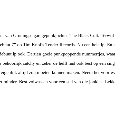
uut van Groningse garagepunkjochies The Black Cult. Terwijl 
 debuut 7” op Tim Knol’s Tender Records. Nu een hele lp. En
debuut lp ook. Dertien goeie punkpoppende nummertjes, waarv
es behoorlijk catchy en zeker de helft had ook best op een si
t eigenlijk altijd zou moeten kunnen maken. Neem het voor wat 
et minder. Best volwassen voor een stel van die jonkies. Lek