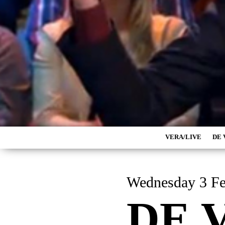
VERA/LIVE
DE 
Wednesd
DE 