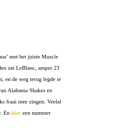
a’ met het juiste Muscle
eden zat LeBlanc, amper 23
ht, en de weg terug legde ie
d van Alabama Shakes en
s fraai mee zingen. Veelal
r. En
hier
een nummer