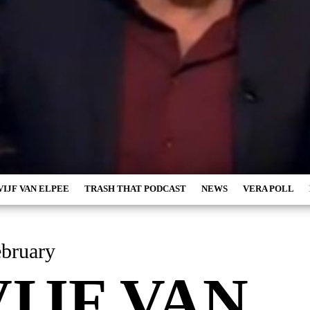
VIJF VAN ELPEE
TRASH THAT PODCAST
NEWS
VERA POLL
ay 3 February
VIJF VAN