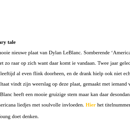
ry tale
ooie nieuwe plaat van Dylan LeBlanc. Somberende ‘American
et zo raar op zich want daar komt ie vandaan. Twee jaar gel
 leeftijd al even flink doorheen, en de drank hielp ook niet ec
sultaat vindt zijn weerslag op deze plaat, gemaakt met ieman
Blanc heeft een mooie gruizige stem maar kan daar desondank
icana liedjes met soulvolle invloeden.
Hier
het titelnumme
Young doet denken.