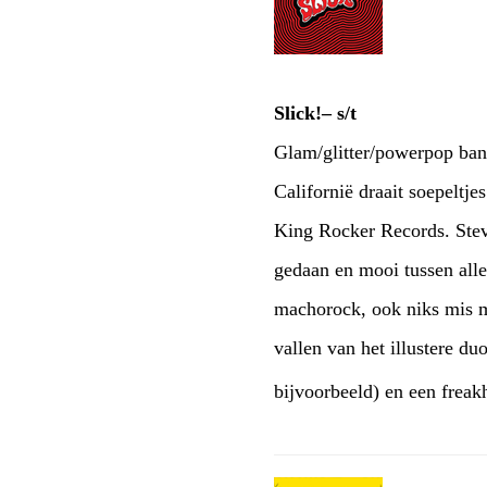
Slick!– s/t
Glam/glitter/powerpop band
Californië draait soepeltj
King Rocker Records. Stev
gedaan en mooi tussen alle
machorock, ook niks mis m
vallen van het illustere du
bijvoorbeeld) en een freak