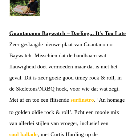
HOME
PROGRAMMA
Guantanamo Baywatch – Darling... It's Too Late
Zeer geslaagde nieuwe plaat van Guantanomo
ARTDIVISION
FOTO’S
NIEUWS
Baywatch. Misschien dat de bandbaam wat
INFO
WEBSHOP
MIJN TICKETS
flauwigheid doet vermoeden maar dat is niet het
geval. Dit is zeer goeie good timey rock & roll, in
de Skeletons/NRBQ hoek, voor wie dat wat zegt.
Met af en toe een flitsende
surfinstro
. ‘An homage
to golden oldie rock & roll’. Echt een mooie mix
van allerlei stijlen van vroeger, inclusief een
soul ballade
, met Curtis Harding op de