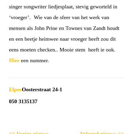
singer songwriter liedjesplaat, stevig geworteld in
‘vroeger’. Wie van de sfeer van het werk van
mensen als John Prine en Townes van Zandt houdt
en een beetje heimwee naar vroeger heeft zou dit
eens moeten checken.. Mooie stem heeft ie ook.
Hier
een nummer.
Elpee
Oosterstraat 24-1
050 3135137
<< Vorige nieuws
Volgend nieuws >>