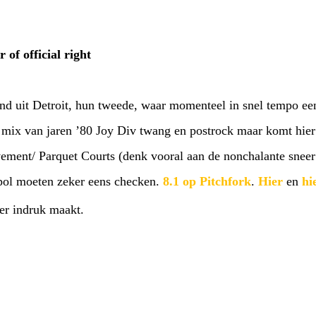
 of official right
and uit Detroit, hun tweede, waar momenteel in snel tempo e
e mix van jaren ’80 Joy Div twang en postrock maar komt hier
vement/ Parquet Courts (denk vooral aan de nonchalante sneer 
pol moeten zeker eens checken.
8.1 op Pitchfork
.
Hier
en
hi
eer indruk maakt.