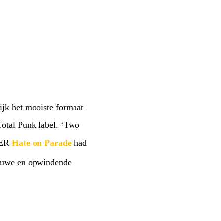
lijk het mooiste formaat
Total Punk label. ‘Two
LER
Hate on Parade
had
 rauwe en opwindende