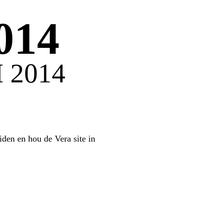
014
 2014
iden en hou de Vera site in