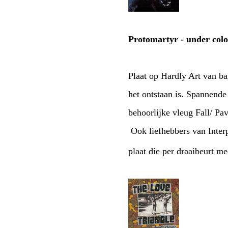
Protomartyr - under color
Plaat op Hardly Art van b
het ontstaan is. Spannend
behoorlijke vleug Fall/ Pa
Ook liefhebbers van Inter
plaat die per draaibeurt m