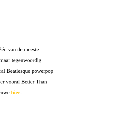
 Eén van de meeste
, maar tegenwoordig
oral Beatlesque powerpop
er vooral Better Than
ieuwe
hier
.