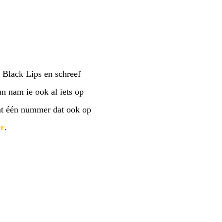
 Black Lips en schreef
 nam ie ook al iets op
at één nummer dat ook op
er
.