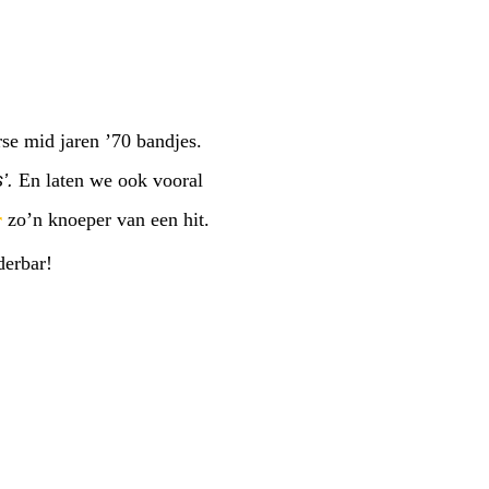
se mid jaren ’70 bandjes.
s’.
En laten we ook vooral
r
zo’n knoeper van een hit.
derbar!