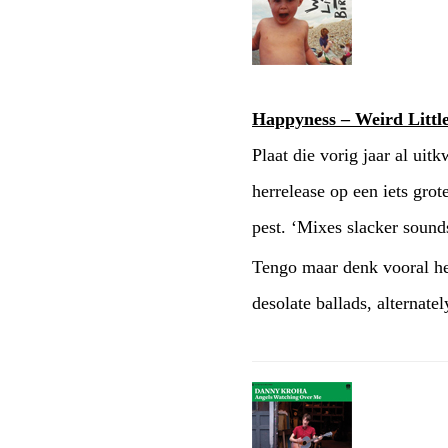
Happyness – Weird Littl
Plaat die vorig jaar al ui
herrelease op een iets gro
pest. ‘Mixes slacker sounds
Tengo maar denk vooral he
desolate ballads, alternate