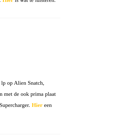
t.
Hier
is wat te luisteren.
 lp op Alien Snatch,
n met de ook prima plaat
 Supercharger.
Hier
een