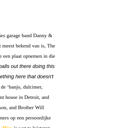
xties garage band Danny &
t meest bekend van is, The
e een plaat opnemen in die
balls out there doing this
mething here that doesn't
de ‘banjo, dulcimer,
t house in Detroit, and
son, and Brother Will
mers op een persoonlijke