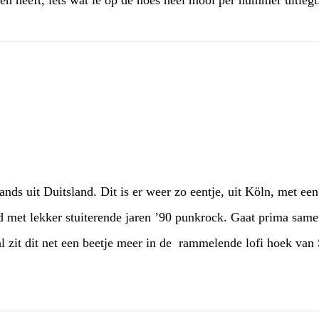
n heeft, iets wat ie op de hoes heel mooi per nummer uitleg
nds uit Duitsland. Dit is er weer zo eentje, uit Köln, met een
d met lekker stuiterende jaren ’90 punkrock. Gaat prima same
l zit dit net een beetje meer in de rammelende lofi hoek van