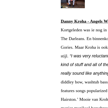
Danny Kroha - Angels W
Kortgeleden was ie nog in 
The Darleans. En binnenkor
Gories. Maar Kroha is ook
stijl.
"I was very reluctant
kind of stuff and all of 
really sound like anything
diddley bow, washtub bass
features songs popularized
Hairston.’ Mooie van Kroha