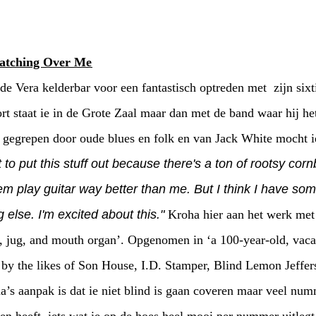
atching Over Me
de Vera kelderbar voor een fantastisch optreden met zijn si
t staat ie in de Grote Zaal maar dan met de band waar hij he
 gegrepen door oude blues en folk en van Jack White mocht i
 to put this stuff out because there's a ton of rootsy corn
them play guitar way better than me. But I think I have so
 else. I'm excited about this."
Kroha hier aan het werk met 
, jug, and mouth organ’. Opgenomen in ‘a 100-year-old, vacan
 by the likes of Son House, I.D. Stamper, Blind Lemon Jeffer
’s aanpak is dat ie niet blind is gaan coveren maar veel num