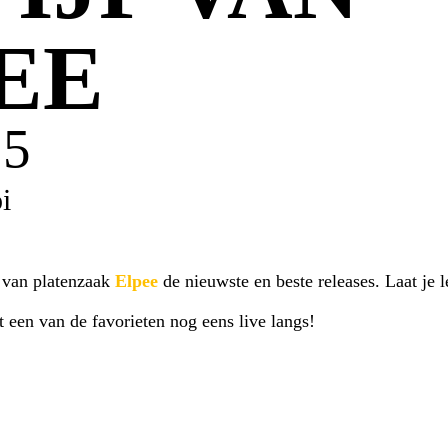
EE
15
i
n
van platenzaak
Elpee
de nieuwste en beste releases. Laat je 
 een van de favorieten nog eens live langs!