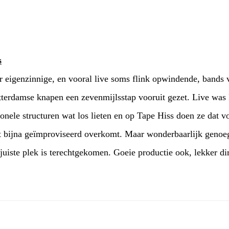
s
r eigenzinnige, en vooral live soms flink opwindende, bands
erdamse knapen een zevenmijlsstap vooruit gezet. Live was R
ionele structuren wat los lieten en op Tape Hiss doen ze dat vo
 bijna geïmproviseerd overkomt. Maar wonderbaarlijk genoeg 
juiste plek is terechtgekomen. Goeie productie ook, lekker dir