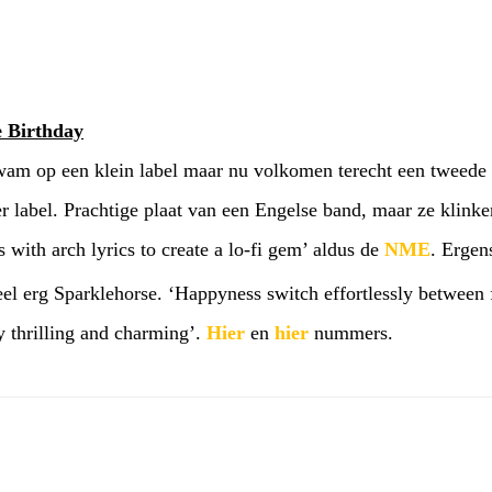
e Birthday
tkwam op een klein label maar nu volkomen terecht een tweede
ter label. Prachtige plaat van een Engelse band, maar ze klink
 with arch lyrics to create a lo-fi gem’ aldus de
NME
. Ergen
el erg Sparklehorse. ‘Happyness switch effortlessly between
ly thrilling and charming’.
Hier
en
hier
nummers.