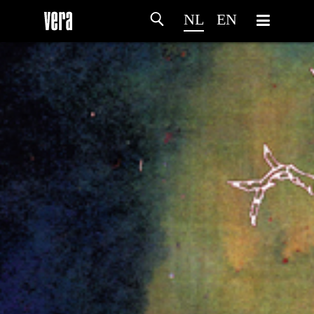
NL
EN