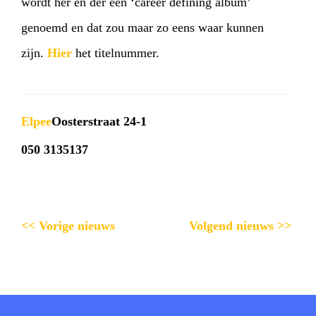
wordt her en der een ‘career defining album’
genoemd en dat zou maar zo eens waar kunnen
zijn.
Hier
het titelnummer.
Elpee
Oosterstraat 24-1
050 3135137
<< Vorige nieuws
Volgend nieuws >>