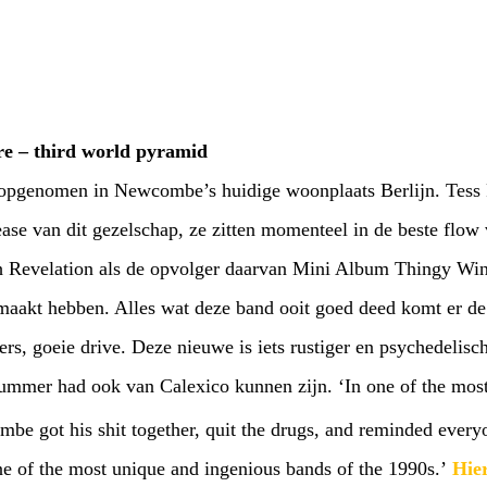
e – third world pyramid
 opgenomen in Newcombe’s huidige woonplaats Berlijn. Tess
ease van dit gezelschap, ze zitten momenteel in de beste flow 
th Revelation als de opvolger daarvan Mini Album Thingy Win
emaakt hebben. Alles wat deze band ooit goed deed komt er de 
, goeie drive. Deze nieuwe is iets rustiger en psychedelisc
mmer had ook van Calexico kunnen zijn. ‘In one of the most
mbe got his shit together, quit the drugs, and reminded eve
e of the most unique and ingenious bands of the 1990s.’
Hie