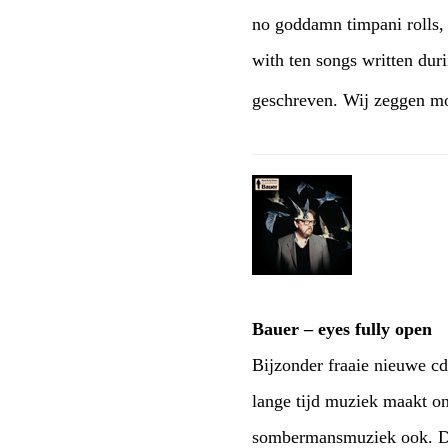
no goddamn timpani rolls, 
with ten songs written du
geschreven. Wij zeggen mo
Bauer – eyes fully open
Bijzonder fraaie nieuwe c
lange tijd muziek maakt o
sombermansmuziek ook. Dub