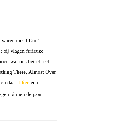
n waren met I Don’t
 bij vlagen furieuze
rmen wat ons betreft echt
 Nothing There, Almost Over
 en daar.
Hier
een
wegen binnen de paar
e.