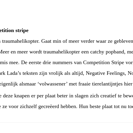
tition stripe
n traumahelikopter. Gaat min of meer verder waar ze gebleve
eer en meer wordt traumahelikopter een catchy popband, met
ks mis mee. De eerste drie nummers van Competition Stripe vo
rk Lada’s teksten zijn vrolijk als altijd, Negative Feelings,
genlijk alsmaar ‘volwassener’ met fraaie tierelantijntjes hier
eze knapen er per plaat beter in slagen zich creatief te be
e ze voor zichzelf gecreëerd hebben. Hun beste plaat tot nu to