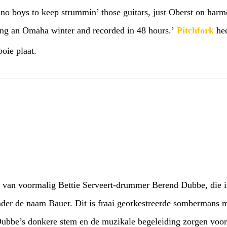
no boys to keep strummin’ those guitars, just Oberst on harm
ring an Omaha winter and recorded in 48 hours.’
Pitchfork
hee
oie plaat.
d van voormalig Bettie Serveert-drummer Berend Dubbe, die i
nder de naam Bauer. Dit is fraai georkestreerde sombermans
be’s donkere stem en de muzikale begeleiding zorgen voor 