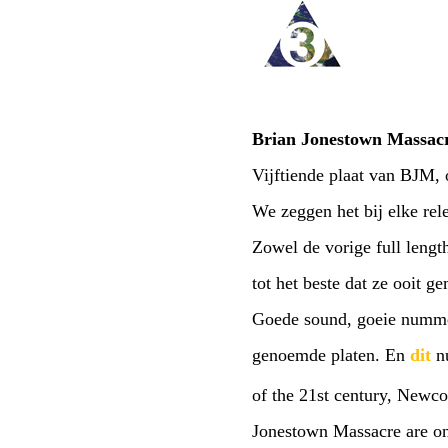
Brian Jonestown Massacr
Vijftiende plaat van BJM,
We zeggen het bij elke rel
Zowel de vorige full leng
tot het beste dat ze ooit g
Goede sound, goeie nummers
genoemde platen. En
dit
nu
of the 21st century, Newco
Jonestown Massacre are on