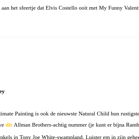
an het sfeertje dat Elvis Costello ooit met My Funny Valentin
ey
timate Painting is ook de nieuwste Natural Child hun rustigst
lve
dit
Allman Brothers-achtig nummer (je kunt er bijna Rambl
e enkels in Tony Joe White-swampland. Luister em in zijn gehe