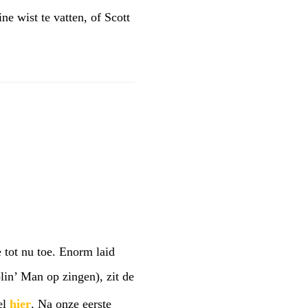
e wist te vatten, of Scott
e tot nu toe. Enorm laid
in’ Man op zingen), zit de
el
hier
. Na onze eerste