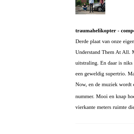
traumahelikopter - compe
Derde plaat van onze eige
Understand Them At All. M
uitstraling. En daar is ni
een geweldig supertrio. Ma
Now, en de muziek wordt ei
nummer. Mooi en knap hoe d
vierkante meters ruimte di