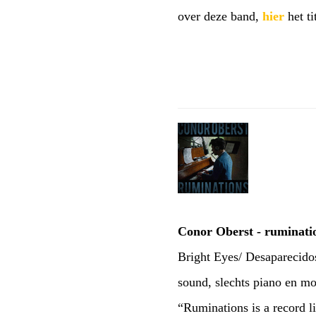
over deze band,
hier
het t
Conor Oberst - ruminati
Bright Eyes/ Desaparecido
sound, slechts piano en mo
“Ruminations is a record l