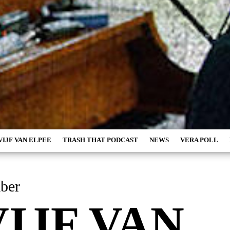
VIJF VAN ELPEE
TRASH THAT PODCAST
NEWS
VERA POLL
ember
VIJF VAN