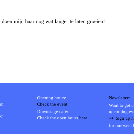
st doen mijn haar nog wat langer te laten groeien!
Opening hours:
Newsletter:
en
Check the event
Want to get 
Downstage café:
upcoming ev
 81
Check the open hours
here
Sign up h
for our weekl