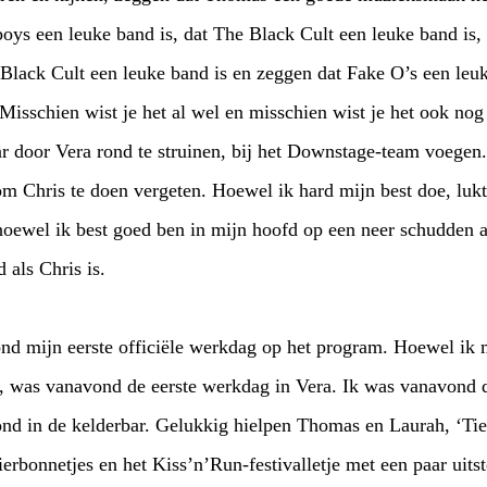
boys een leuke band is, dat The Black Cult een leuke band is
 Black Cult een leuke band is en zeggen dat Fake O’s een leuk
Misschien wist je het al wel en misschien wist je het ook nog
ar door Vera rond te struinen, bij het Downstage-team voegen
m Chris te doen vergeten. Hoewel ik hard mijn best doe, luk
hoewel ik best goed ben in mijn hoofd op een neer schudden al
d als Chris is.
tond mijn eerste officiële werkdag op het program. Hoewel ik
, was vanavond de eerste werkdag in Vera. Ik was vanavond 
ond in de kelderbar. Gelukkig hielpen Thomas en Laurah, ‘Tie
erbonnetjes en het Kiss’n’Run-festivalletje met een paar uit