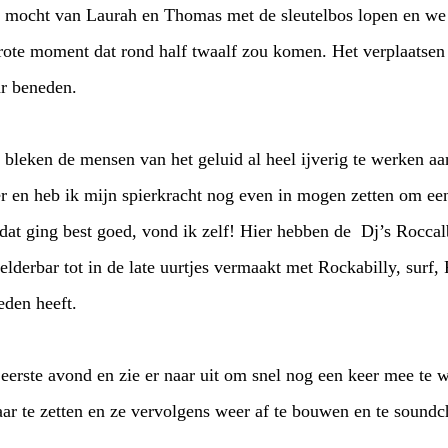
 Ik mocht van Laurah en Thomas met de sleutelbos lopen en w
ote moment dat rond half twaalf zou komen. Het verplaatsen 
ar beneden.
leken de mensen van het geluid al heel ijverig te werken aa
lder en heb ik mijn spierkracht nog even in mogen zetten om ee
En dat ging best goed, vond ik zelf! Hier hebben de Dj’s Rocca
derbar tot in de late uurtjes vermaakt met Rockabilly, surf,
ieden heeft.
 eerste avond en zie er naar uit om snel nog een keer mee te 
aar te zetten en ze vervolgens weer af te bouwen en te sound