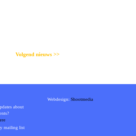
Volgend nieuws >>
Webdesign:
Shootmedia
updates about
ents?
ere
y mailing list