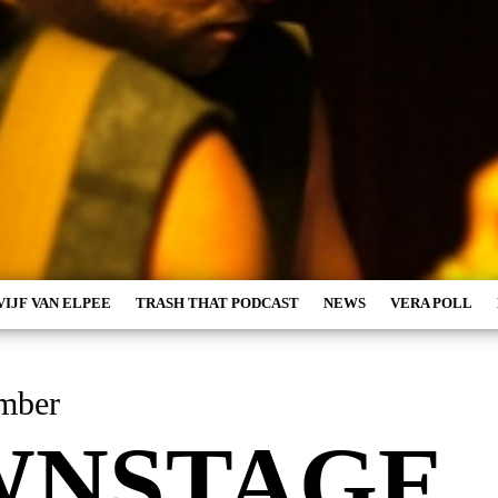
VIJF VAN ELPEE
TRASH THAT PODCAST
NEWS
VERA POLL
ember
WNSTAGE