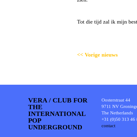
Tot die tijd zal ik mijn be
<< Vorige nieuws
VERA / CLUB FOR
Oosterstraat 44
THE
9711 NV Groning
INTERNATIONAL
The Netherlands
POP
+31 (0)50 313 46
UNDERGROUND
contact