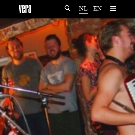
NL
EN