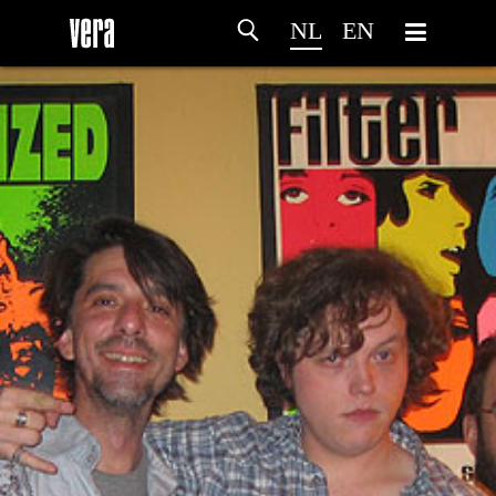
NL
EN