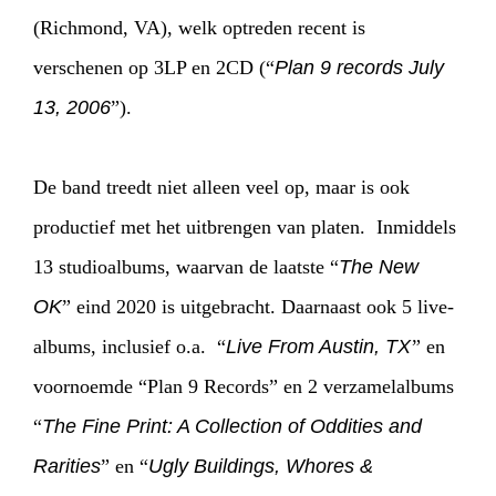
(Richmond, VA), welk optreden recent is
verschenen op 3LP en 2CD (“
Plan 9 records July
13, 2006
”).
De band treedt niet alleen veel op, maar is ook
productief met het uitbrengen van platen. Inmiddels
HOME
PROGRAMMA
13 studioalbums, waarvan de laatste “
The New
OK
” eind 2020 is uitgebracht. Daarnaast ook 5 live-
ARTDIVISION
FOTO’S
NIEUWS
albums, inclusief o.a. “
Live From Austin, TX
” en
voornoemde “Plan 9 Records” en 2 verzamelalbums
INFO
WEBSHOP
MIJN TICKETS
“
The Fine Print: A Collection of Oddities and
Rarities
” en “
Ugly Buildings, Whores &