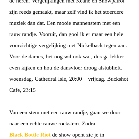
de heren. Vergelijkingen met Keane en Snowpatrol
zijn reeds gemaakt, maar zelf vind ik het stoerdere
muziek dan dat. Een mooie mannenstem met een
rauw randje. Vooruit, dan gooi ik er maar een hele
voorzichtige vergelijking met Nickelback tegen aan.
Voor de dames, het oog wil ook wat, dus ga lekker
even kijken en hou de dansvloer droog alstublieft.
woensdag, Cathedral Isle, 20:00 + vrijdag. Buckshot
HOME
AGENDA
ARTDIVISION
Cafe, 23:15
PHOTOS
NEWS
INFO
WEBSHOP
Van een stem met een rauw randje, gaan we door
MY TICKETS
naar een echte rauwe rockstem. Zodra
Black Bottle Riot
de show opent zie je in