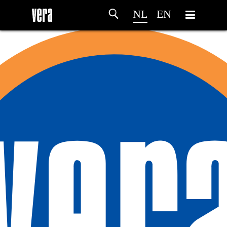
NL
EN