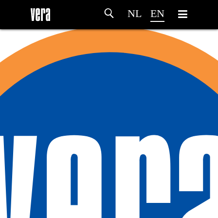
NL
EN