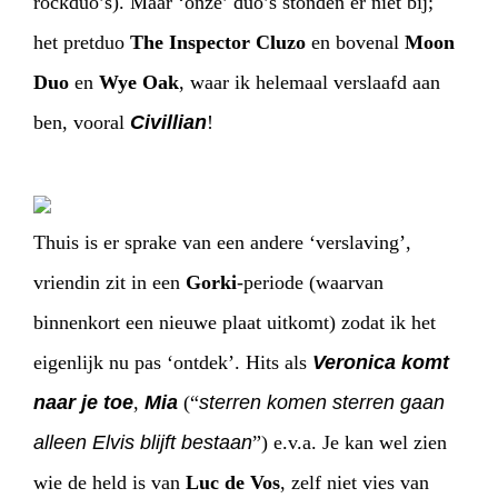
rockduo’s). Maar ‘onze’ duo’s stonden er niet bij;
het pretduo
The Inspector Cluzo
en bovenal
Moon
Duo
en
Wye Oak
, waar ik helemaal verslaafd aan
ben, vooral
Civillian
!
Thuis is er sprake van een andere ‘verslaving’,
vriendin zit in een
Gorki
-periode (waarvan
binnenkort een nieuwe plaat uitkomt) zodat ik het
eigenlijk nu pas ‘ontdek’. Hits als
Veronica komt
naar je toe
,
Mia
(“
sterren komen sterren gaan
alleen Elvis blijft bestaan
”) e.v.a. Je kan wel zien
wie de held is van
Luc de Vos
, zelf niet vies van