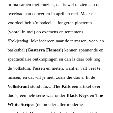
prima samen met muziek, dat is wel te zien aan de
overload aan concerten in april en mei. Maar elk
voordeel heb z’n nadeel… Jongeren ploeteren
(vooral in mei) op examens en tentamens,
‘Rokjesdag’ lokt iedereen naar de terrassen, voet- en
basketbal (
Gasterra Flames
!) kennen spannende en
spectaculaire ontknopingen en dan is daar ook nog
HOME
AGENDA
ARTDIVISION
de volkstuin. Passen en meten, want er valt veel te
PHOTOS
NEWS
INFO
WEBSHOP
missen, en dat wil je niet, zoals die duo’s. In de
Volkskrant
stond n.a.v.
The Kills
een artikel over
MY TICKETS
duo’s, een hele serie waaronder
Black Keys
en
The
White Stripes
(de moeder aller moderne