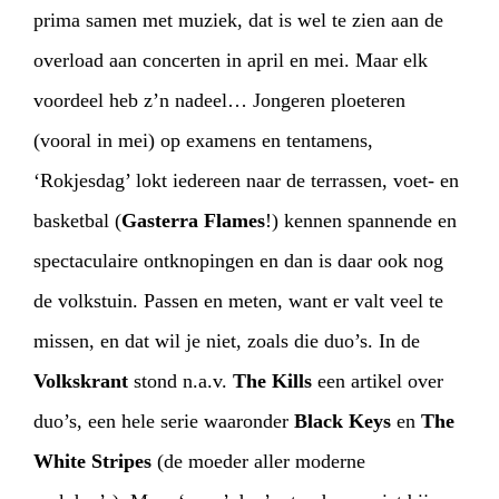
prima samen met muziek, dat is wel te zien aan de
overload aan concerten in april en mei. Maar elk
voordeel heb z’n nadeel… Jongeren ploeteren
(vooral in mei) op examens en tentamens,
‘Rokjesdag’ lokt iedereen naar de terrassen, voet- en
basketbal (
Gasterra Flames
!) kennen spannende en
spectaculaire ontknopingen en dan is daar ook nog
HOME
PROGRAMMA
de volkstuin. Passen en meten, want er valt veel te
ARTDIVISION
FOTO’S
NIEUWS
missen, en dat wil je niet, zoals die duo’s. In de
Volkskrant
stond n.a.v.
The Kills
een artikel over
INFO
WEBSHOP
MIJN TICKETS
duo’s, een hele serie waaronder
Black Keys
en
The
White Stripes
(de moeder aller moderne