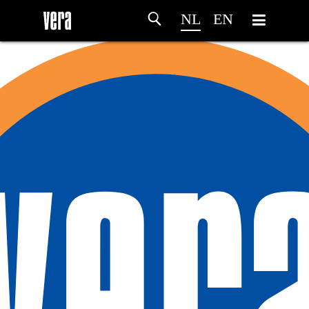
NL
EN