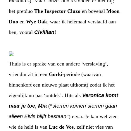
rockduo’s). Maar ‘onze’ duo’s stonden er niet bij;
het pretduo
The Inspector Cluzo
en bovenal
Moon
Duo
en
Wye Oak
, waar ik helemaal verslaafd aan
ben, vooral
Civillian
!
Thuis is er sprake van een andere ‘verslaving’,
vriendin zit in een
Gorki
-periode (waarvan
binnenkort een nieuwe plaat uitkomt) zodat ik het
eigenlijk nu pas ‘ontdek’. Hits als
Veronica komt
naar je toe
,
Mia
(“
sterren komen sterren gaan
alleen Elvis blijft bestaan
”) e.v.a. Je kan wel zien
wie de held is van
Luc de Vos
, zelf niet vies van