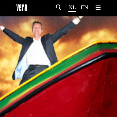
NL
EN