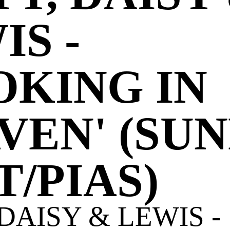
IS -
OKING IN
VEN' (SU
T/PIAS)
 DAISY & LEWIS -