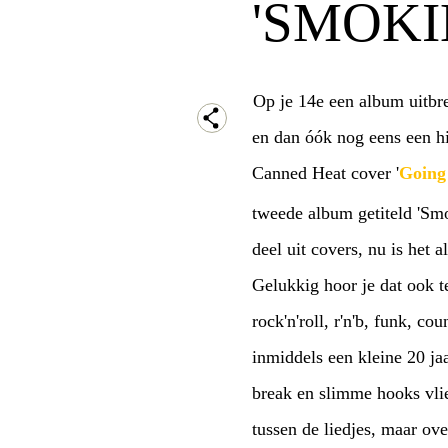
'SMOKI
Op je 14e een album uitbre
en dan óók nog eens een hi
Canned Heat cover '
Going
tweede album getiteld 'Smo
deel uit covers, nu is het 
Gelukkig hoor je dat ook t
rock'n'roll, r'n'b, funk, c
inmiddels een kleine 20 ja
break en slimme hooks vlie
tussen de liedjes, maar ov