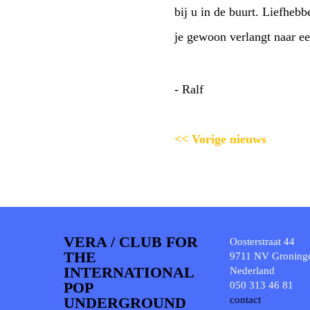
bij u in de buurt. Liefheb
je gewoon verlangt naar e
- Ralf
<< Vorige nieuws
VERA / CLUB FOR
Oosterstraat 44
THE
9711 NV Groning
INTERNATIONAL
Nederland
POP
050 313 46 81
UNDERGROUND
contact