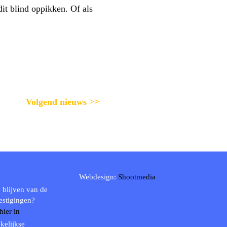
it blind oppikken. Of als
Volgend nieuws >>
Webdesign:
Shootmedia
 blijven van de
estigingen?
 hier in
kelijkse