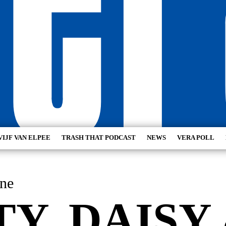
VIJF VAN ELPEE
TRASH THAT PODCAST
NEWS
VERA POLL
8 June
TY, DAISY