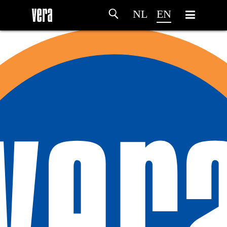
NL
EN