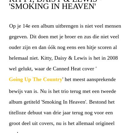
'SMOKING IN HEAVEN'
Op je 14e een album uitbrengen is niet veel mensen
gegeven. Dit doen met je broer en zus die niet veel
ouder zijn en dan óók nog eens een hitje scoren al
helemaal niet. Kitty, Daisy & Lewis is het in 2008
HOME
AGENDA
ARTDIVISION
wel gelukt, waar de Canned Heat cover '
Going Up The Country
' het meest aansprekende
PHOTOS
NEWS
INFO
WEBSHOP
bewijs van is. Nu is het trio terug met een tweede
album getiteld 'Smoking In Heaven'. Bestond het
MY TICKETS
titelloze debuut van drie jaar terug nog voor een
groot deel uit covers, nu is het allemaal origineel