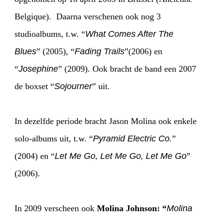
Belgique). Daarna verschenen ook nog 3
studioalbums, t.w. “
What Comes After The
HOME
PROGRAMMA
Blues
” (2005), “
Fading Trails
”(2006) en
“
Josephine
” (2009). Ook bracht de band een 2007
ARTDIVISION
FOTO’S
NIEUWS
de boxset “
Sojourner
” uit.
INFO
WEBSHOP
MIJN TICKETS
In dezelfde periode bracht Jason Molina ook enkele
solo-albums uit, t.w. “
Pyramid Electric Co.
”
(2004) en “
Let Me Go, Let Me Go, Let Me Go
”
(2006).
In 2009 verscheen ook
Molina Johnson: “
Molina