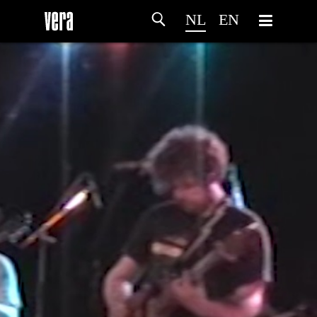
NL
EN