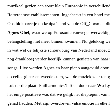
muzikaal gezien een soort klein Eurosonic in verschillende
Rotterdamse etablissementen. Ingecheckt in een hotel me
Oostblokbarretje op kruipafstand van de Off_Corso en di
Agnes Obel
, waar we op Eurosonic vanwege overweldigende
belangstelling niet meer binnen kwamen. Nu gelukkig wel, en zittend
in wat wel de lelijkste schouwburg van Nederland moet zijn (en ook
nog drankloos) verder heerlijk kunnen genieten van haar mooie
songs. Live werden Agnes en haar piano aangevuld door een vriendin
op cello, gitaar en tweede stem, wat de muziek zeer ten goede kwam.
Luister die plaat ‘Philharmonics’! Toen door naar
Wu Ly
het enige positieve was dat we gelijk het dieptepunt van het festival al
gehad hadden. Met zijn overdreven valse emotie in elke lettergreep