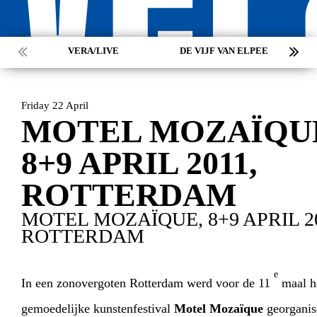
VERA/LIVE
DE VIJF VAN ELPEE
Friday 22 April
MOTEL MOZAÏQU
8+9 APRIL 2011,
ROTTERDAM
MOTEL MOZAÏQUE, 8+9 APRIL 20
ROTTERDAM
e
In een zonovergoten Rotterdam werd voor de 11
maal h
gemoedelijke kunstenfestival
Motel
Mozaïque
georganis