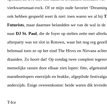
vierkwartsmaat-rock. Of ze mijn oude favoriet ‘Dreamin
ook hebben gespeeld weet ik niet: toen waren we al bij
T
Futurists
, maar daarmee belandden we van de wal in de 
naar
DJ St. Paul
, die de foyer op stelten zette met allerhande hits. De
afterparty was tot slot in Rotown, waar het nog erg gezellig werd,
helemaal toen ze op het eind The Hives en Nirvana achter elkaar
draaiden. Zo hoort dat! Op zondag twee compleet tegenovergestelde
menselijke rassen door elkaar zien lopen: fitte, afgetrainde
marathonlopers enerzijds en brakke, afgepilsde festivalgangers
anderzijds. Enige overeenkomst: beide waren dik t
T-Ice