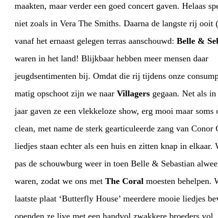
maakten, maar verder een goed concert gaven. Helaas speelden ze
niet zoals in Vera The Smiths. Daarna de langste rij ooit (blokje om)
vanaf het ernaast gelegen terras aanschouwd:
Belle & Se
waren in het land! Blijkbaar hebben meer mensen daar
jeugdsentimenten bij. Omdat die rij tijdens onze consumpties maar
matig opschoot zijn we naar
Villagers
gegaan. Net als in
jaar gaven ze een vlekkeloze show, erg mooi maar soms ook wel érg
clean, met name de sterk gearticuleerde zang van Conor O’Brien. De
liedjes staan echter als een huis en zitten knap in elkaar. We konden
pas de schouwburg weer in toen Belle & Sebastian alweer klaar
waren, zodat we ons met
The Coral
moesten behelpen. 
laatste plaat ‘Butterfly House’ meerdere mooie liedjes bevatte,
openden ze live met een handvol zwakkere broeders vol