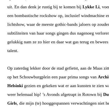
uit. En dan denk je rustig bij te komen bij
Lykke Li
, voert zij ineens
een bombastische rockshow op, inclusief windmachine en hefti
lichtshow, waar de meeste gothic-bands jaloers op zouden z
subtiliteiten van haar songs gingen dus nagenoeg verlore
gelukkig nam ze zo hier en daar wat gas terug en bewees
talent.
Op zaterdag lekker door de stad gefietst, aan de Maas zit
op het Schouwburgplein een paar prima songs van
Archi
Helsinki
gezien en gekeken wat er aan kunsten te zien wa
weer helemaal hip! ’s Avonds afgetrapt in Rotown bij
Du
Girls
, die mijn (te) hooggespannen verwachtingen niet helemaal waar