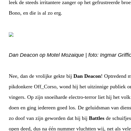
leek de steeds irritantere zanger op het gefrustreerde broertje van
Bono, en die is al zo erg.
Dan Deacon op Motel Mozaique | foto: Ingmar Griffi
Nee, dan de vrolijke gekte bij
Dan Deacon
! Optredend midden in de
pikdonkere Off_Corso, wond hij het uitzinnige publiek om al z
vingers. Op zijn snoeiharde electro-terror liet hij het volk dansje
doen en ging iedereen goed los. De geluidsman van dienst m
HOME
AGENDA
ARTDIVISION
PHOTO
zo doof van zijn geworden dat hij bij
Battles
de schuifjes nóg verder
INFO
WEBSHOP
MY TICKETS
open deed, dus na één nummer vluchtten wij, net als velen, de zaal