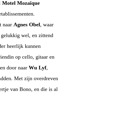
l
Motel
Mozaïque
rect naar
Agnes Obel
, waar
tweede stem, wat de muziek zeer ten goede kwam. Luister die plaat ‘Philharmonics’! Toen door naar
Wu Lyf
,