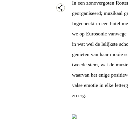
In een zonovergoten Rott
georganiseerd; muzikaal gezien een soort klei
we op Eurosonic vanwege overweldigende be
in wat wel de lelijkste schouwburg van Nederland moet zijn (en ook nog drankloos) verder heerlijk kunnen
genieten van haar mooie songs. Live werden Agnes 
waarvan het enige positieve was dat we gelijk het dieptepunt van het festival al ge
valse emotie in elke lettergreep leek de steeds irritant
zo erg.