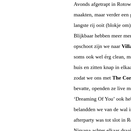
Avonds afgetrapt in Rotow
maakten, maar verder een goed concert gaven. Helaas speelden ze niet zoals in Vera The Smiths. Daarna de
Blijkbaar hebben meer mensen daar jeugdsentimenten 
opschoot zijn we naar
Vill
soms ook wel érg clean, met name de sterk gearticuleerde zang van Conor O’Brien. De l
huis en zitten knap in elkaar. We konden pas
zodat we ons met
The Cor
bevatte, openden ze live met een handvol zwakke
‘Dr
belandden we van de wal i
afterparty was tot slot in Rotown, waar het nog erg gezellig werd, helemaal toen ze op het eind The Hives en
Nirvana achter elkaar draaiden. Zo hoort dat! Op zondag twe