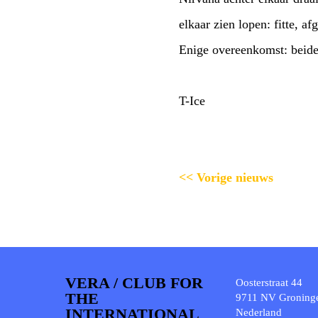
elkaar zien lopen: fitte, afgetrainde marathonlopers enerzijds en brakke, afgepilsde festivalgangers anderzijds.
T-Ice
<< Vorige nieuws
VERA / CLUB FOR
Oosterstraat 44
THE
9711 NV Groning
INTERNATIONAL
Nederland