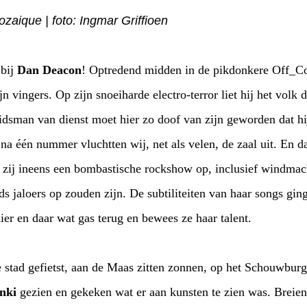
aique | foto: Ingmar Griffioen
 bij
Dan Deacon
! Optredend midden in de pikdonkere Off_Corso, wond hij het
iedereen goed los. De geluidsman van dienst moet hier zo doof van zijn geworden 
ten wij, net als velen, de zaal uit. En dan denk je rustig bij te
btiliteiten van haar songs gingen dus nagenoeg verloren,
o hier en daar wat gas terug en bewees ze haar talent.
 stad gefietst, aan de Maas zitten zonnen, op het Schouwbur
inki
gezien en gekeken wat er aan kunsten te zien was. Breien 