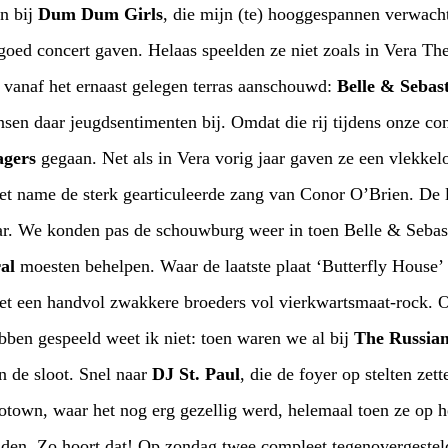
n bij
Dum Dum Girls
, die mijn (te) hooggespannen verwachtingen niet helemaal waar
langste rij ooit (blokje om) vanaf het ernaast gelegen terras aanschouwd:
Belle & Sebas
bij. Omdat die rij tijdens onze consumpties maar matig
agers
gegaan. Net als in Vera vorig jaar gaven ze een vlekkeloze show, erg mooi maar
iedjes staan echter als een
 de schouwburg weer in toen Belle & Sebastian alweer klaar waren,
al
moesten behelpen. Waar de laatste plaat ‘Butterfly House’ meerdere m
re broeders vol vierkwartsmaat-rock. Of ze mijn oude favoriet
eaming Of You’ ook hebben gespeeld weet ik niet: toen waren we al bij
The Russian
n de sloot. Snel naar
DJ St. Paul
, die de foyer op stelten zette met allerhande hits. De
e compleet tegenovergestelde menselijke rassen door