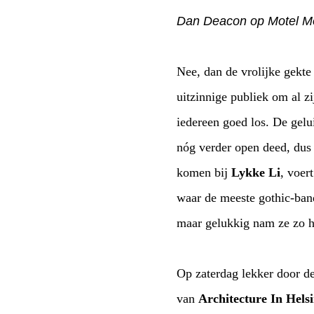
Dan Deacon op Motel Moz
Nee, dan de vrolijke gekte
uitzinnige publiek om al zijn vingers. Op zijn snoeiharde electro-terror liet hij het volk dansjes doen en ging
nóg verder open deed, dus na één nummer vlucht
komen bij
Lykke Li
, voert zij ineens een bombastische rockshow op, inclusief windmachine en heftige lichtshow,
waar de meeste gothic-bands jaloers op zouden zijn. De su
maar gelukkig nam ze z
Op zaterdag lekker door de
van
Architecture In Hels