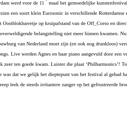
erdam werd voor de 11
maal het gemoedelijke kunstenfestiva
n Eurosonic in verschillende Rotterdamse etablissementen.
Ingecheckt in een hotel met Oostblokbarretje op kruipafstand van de Off_Corso en di
langstelling niet meer binnen kwamen. Nu gelukkig wel, en zittend
en haar piano aangevuld door een vriendin op cello, gitaar en
had hadden. Met zijn overdreven
ere zanger op het gefrustreerde broertje van Bono, en die is al