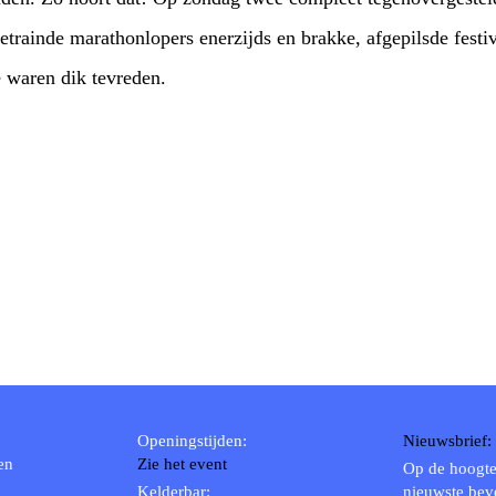
Enige overeenkomst: beide waren dik tevreden.
Openingstijden:
Nieuwsbrief:
en
Zie het event
Op de hoogte
Kelderbar:
nieuwste bev