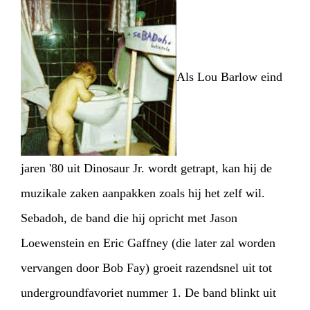
Als Lou Barlow eind
jaren '80 uit Dinosaur Jr. wordt getrapt, kan hij de
muzikale zaken aanpakken zoals hij het zelf wil.
Sebadoh, de band die hij opricht met Jason
Loewenstein en Eric Gaffney (die later zal worden
HOME
PROGRAMMA
vervangen door Bob Fay) groeit razendsnel uit tot
ARTDIVISION
FOTO’S
NIEUWS
undergroundfavoriet nummer 1. De band blinkt uit