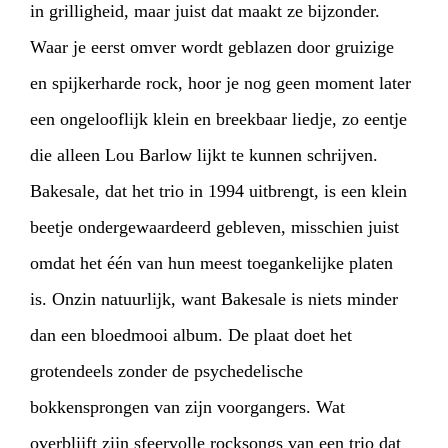
in grilligheid, maar juist dat maakt ze bijzonder.
INFO
WEBSHOP
MIJN TICKETS
Waar je eerst omver wordt geblazen door gruizige
en spijkerharde rock, hoor je nog geen moment later
een ongelooflijk klein en breekbaar liedje, zo eentje
die alleen Lou Barlow lijkt te kunnen schrijven.
Bakesale, dat het trio in 1994 uitbrengt, is een klein
beetje ondergewaardeerd gebleven, misschien juist
omdat het
éé
n van hun meest toegankelijke platen
is. Onzin natuurlijk, want Bakesale is niets minder
dan een bloedmooi album. De plaat doet het
grotendeels zonder de psychedelische
bokkensprongen van zijn voorgangers. Wat
overblijft zijn sfeervolle rocksongs van een trio dat