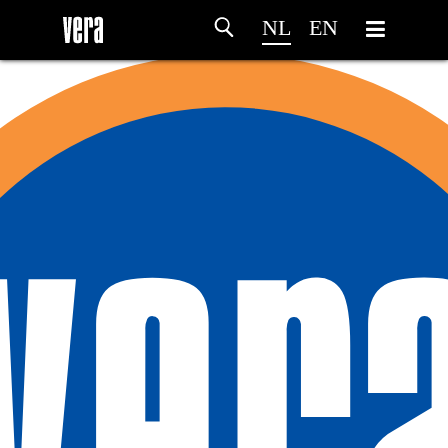
NL
EN