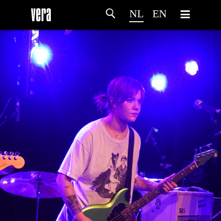
NL
EN