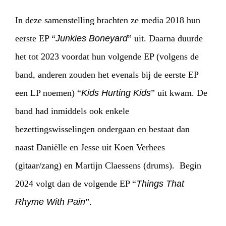
In deze samenstelling brachten ze media 2018 hun
eerste EP “
Junkies Boneyard
” uit. Daarna duurde
het tot 2023 voordat hun volgende EP (volgens de
band, anderen zouden het evenals bij de eerste EP
een LP noemen) “
Kids Hurting Kids
” uit kwam. De
band had inmiddels ook enkele
HOME
PROGRAMMA
bezettingswisselingen ondergaan en bestaat dan
ARTDIVISION
FOTO’S
NIEUWS
naast Daniëlle en Jesse uit Koen Verhees
(gitaar/zang) en Martijn Claessens (drums). Begin
INFO
WEBSHOP
MIJN TICKETS
2024 volgt dan de volgende EP “
Things That
Rhyme With Pain
”.